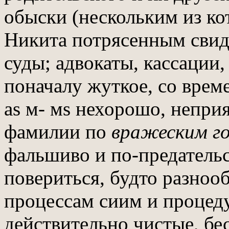
обыски (нескольким из ко
Никита потрясенным свиде
суды; адвокаты, кассации, 
поначалу жуткое, со врем
аѕ м- мѕ нехорошо, непри
фамилии по
вражеским г
фальшиво и по-предательск
повериться, будто разно
процессам сиим и процед
действительно чистые, б