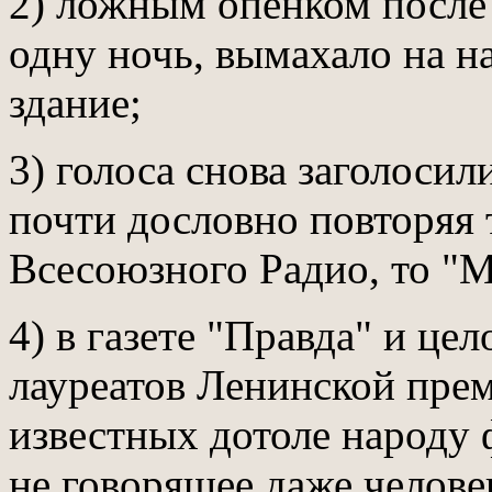
2) ложным опенком после 
одну ночь, вымахало на н
здание;
3) голоса снова заголосил
почти дословно повторяя
Всесоюзного Радио, то "М
4) в газете "Правда" и це
лауреатов Ленинской прем
известных дотоле народу 
не говорящее даже челов