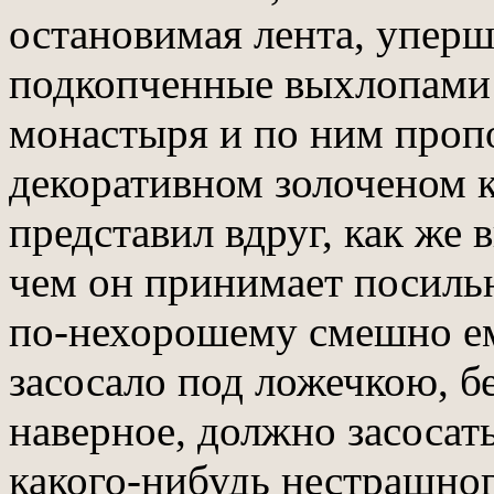
остановимая лента, уперш
подкопченные выхлопами
монастыря и по ним пропо
декоративном золоченом к
представил вдруг, как же 
чем он принимает посильн
по-нехорошему смешно ем
засосало под ложечкою, бе
наверное, должно засосать
какого-нибудь нестрашног