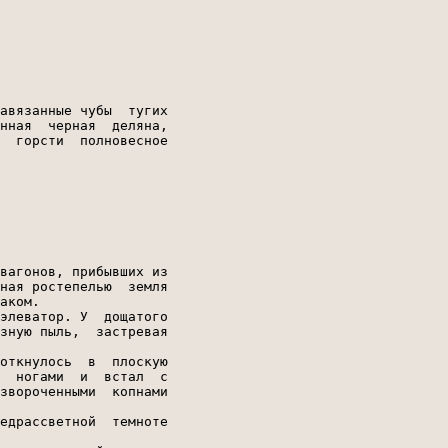
авязанные чубы  тугих

нная  черная  деляна,

  горсти  полновесное

вагонов, прибывших из

ная ростепелью  земля

аком.

элеватор. У  дощатого

зную пыль,  застревая

откнулось  в  плоскую

  ногами  и  встал  с

звороченными  копнами

едрассветной  темноте
