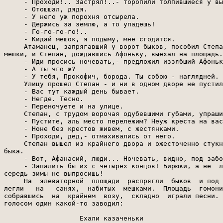
     - Проходи!.. Застрял!..- торопили толпившиеся у вы
     - Отошшал, дядя.

     - У него уж порохня отсырела.

     - Держись за землю, а то упадешь!

     - Го-го-го-го!..

     - Кидай мешок, я подыму, мне сгодится.

     Атаманец, запрягавший у ворот быков, пособил Степа
мешки, и Степан, дождавшись Афоньку, выехал на площадь.
     - Иди просись ночевать,- предложил иззябший Афоньк
     - А ты чго ж?

     - У тебя, Прокофич, борода. Ты собою - наглядней.

     Улицу прошел Степан - и ни в одном дворе не пустил
     - Вас тут каждый день бывает.

     - Негде. Тесно.

     - Переночуете и на улице.

     Степан, с трудом ворочая одубевшими губами, упраши
     - Пустите, аль место перележим? Неуж креста на вас
     - Ноне без крестов живем, с жестянками.

     - Проходи, дед,- отмахивались от него.

     Степан вышел из крайнего двора и ожесточенно стукн
быка.

     - Вот, Афанасий, люди... Ночевать, видно, под забо
     - Запалить бы их с четырех концов! Бирюки, а не  л
середь зимы не выпросишь!

     На  элеваторной  площади  распрягли  быков  и под 
легли   на   санях,  набитых  мешками.  Площадь  гомони
собравшись  на  крайнем  возу,  складно  играли песни. 
голосом один какой-то заводил:

                   Ехали казаченьки
