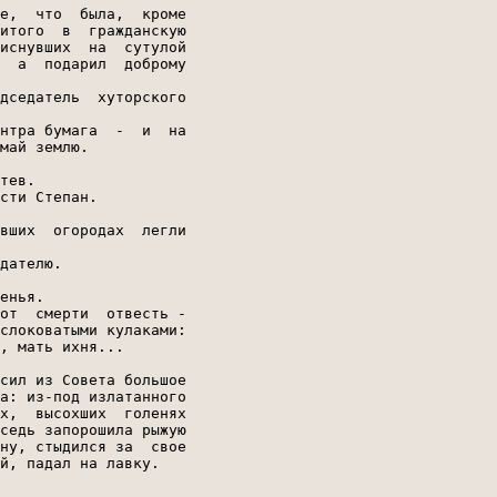
е,  что  была,  кроме

итого  в  гражданскую

иснувших  на  сутулой

  а  подарил  доброму

дседатель  хуторского

нтра бумага  -  и  на

май землю.

тев.

сти Степан.

вших  огородах  легли

дателю.

енья.

от  смерти  отвесть -

слоковатыми кулаками:

, мать ихня...

сил из Совета большое

а: из-под излатанного

х,  высохших  голенях

седь запорошила рыжую

ну, стыдился за  свое

й, падал на лавку.
