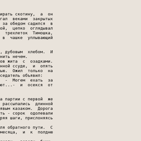
ирать скотину,  а  он

гал  веками  закрытых

 за обедом садился  в

ой,  цепко  оглядывал

  трехлеток  Тимошка,

 в  чашке  уплывающий

, дубовым  хлебом.  И

нить нечем.

ов жита  с  озадками.

нной ссуде,  и  опять

ью.  Ожил  только  на

седатель объявил:

  -  Могем  ехать  за

ют...-  и  осекся  от

а партии с первой  же

 рассыпались  длинной

явым казаком.  Дорога

ть - сорок  одолевали

ряя шаги, прислоняясь

ля обратного пути.  С

месяца,  и  к  полдню
