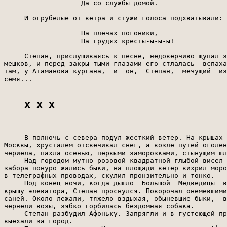
                   Да со службы домой.

     И огрубелые от ветра и стужи голоса подхватывали:

                   На плечах погоники,

                   На грудях кресты-ы-ы-ы!

     Степан, прислушиваясь к песне, недоверчиво щупал з
мешков, и перед закры тыми глазами его стлалась  вспаха
там, у Атаманова кургана,  и  он,  Степан,  мечущий  из
семя...

x x x
     В полночь с севера подул жесткий ветер. На крышах 
Москвы, хрусталем отсвечивал снег, а возле путей оголен
чериела, пахла осенью, первыми заморозками, стынущим шл
     Над городом мутно-розовой квадратной глыбой висел 
забора понуро жались быки, на площади ветер вихрил моро
в телеграфных проводах, скулил пронзительно и тонко.

     Под конец ночи, когда дышло  Большой  Медведицы  в
крышу элеватора, Степан проснулся. Поворочал онемевшими
саней. Около лежали, тяжело вздыхая, обыневшие быки,  в
чернели возы, зябко горбилась бездомная собака.

     Степан разбудил Афоньку. Запрягли и в густеющей пр
выехали за город.
