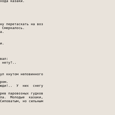
хода казаки.

ну перетаскать на воз

 Смеркалось.

а.

и.

вал:

 нету?..

ул кнутом неповинного

ром.

юди!..  У  них  снегу

рев паровозных гудков

ла.  Молодые  казаки,

Сиповатым, но сильным
