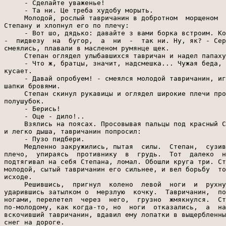
     - Сделайте уваженье!

     - Та ни. Це треба худобу морыть.

     Молодой, рослый тавричанин в добротном  морщеном  
Степану и хлопнул его по плечу:

     - Вот шо, дядько: давайте з вами борка встроим. Ко
-  пидвезу  на  бугор,  а  ни  -  так ни. Ну, як? - Сер
смеялись, плавали в масленом румянце щек.

     Степан оглядел улыбавшихся тавричан и надел папаху
     - Что ж, братцы, значит, надсмешка... Чужая беда, 
кусает.

     - Давай опробуем! - смеялся молодой тавричанин, иг
шапки бровями.

     Степан скинул рукавицы и оглядел широкие плечи про
полушубок.

     - Берись!

     - Оце - дило!..

     Взялись на поясах. Просовывая пальцы под красный С
и легко дыша, тавричанин попросил:

     - Пузо пидбери.

     Медленно закружились, пытая  силы.  Степан,  сузив
плечо,  упираясь  противнику  в  грудь.  Тот  далеко  н
подтягивал на себя Степана, ломал. Обошли круга три. Ст
молодой, сытый тавричанин его сильнее, и вел борьбу  то
исходе.

     Решившись,  пригнул  колено  левой  ноги  и  рухну
ударившись затылком о  мерзлую  кочку.  Тавричанин,  по
ногами, перелетел  через  него,  грузно  жмякнулся.  Ст
по-молодому, как когда-то, но  ноги  отказались,  а  на
вскочивший тавричанин, вдавил ему лопатки в выщербленны
снег на дороге.
