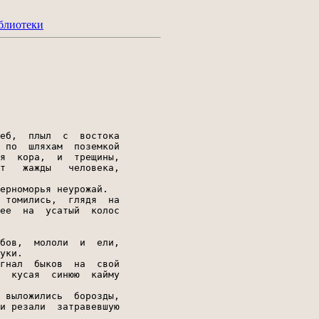
блиотеки
еб,  плыл  с  востока

 по  шляхам  поземкой

я  кора,  и  трещины,

т   жажды   человека,

ерноморья неурожай.

 томились,  глядя  на

ее  на  усатый  колос

бов,  мололи  и  ели,

уки.

гнал  быков  на  свой

  кусая  синюю  кайму

 выложились  борозды,

и резали  затравевшую
