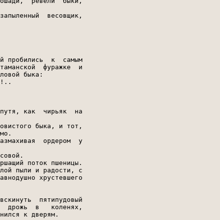
ошади,  ревели  быки,

запыленный  весовщик,

й пробились  к  самым

таманской  фуражке  и

ловой быка:

!..

путя, как  чирьяк  на

овистого быка, и тот,

мо.

азмахивая  ордером  у

совой.

ршащий поток пшеницы.

лой пыли и радости, с

авнодушно хрустевшего

вскинуть  пятипудовый

  дрожь  в   коленях,

нился к дверям.
