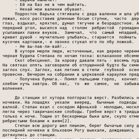
     - Ей на баз не в чем выйтить.

     - Нехай мои валенки обувает.

     Подросток Варька стягивала с деда валенки и шла уб
лежал, косо расставив длинные босые ступни,  часто  дер
глаз, вздыхал, кряхтел, думал тягучее и безрадостное. А
передний угол, высился над  столом  ребристой  громадин
усыпавших лавки внуков.  Замечал,  что  самый  младший,
кривит душой - мучительно улыбаясь, старается  поймать 
кусочек картошки,- и звонко стукал его по лбу ложкой.

     - Не вы-лав-ли-вай!..

     В хуторе мерли люди, источенные, как дерево червем
черная будила Степана по ночам тоска: вспаханное обсеме
     Скот обесценел. За корову давали пять - восемь пуд
На святках опять заговорили об отпущенной будто бы семе
заглох слух. Заглох, как летник в степи  глубокой  осен
провесне. Вечером на собрании в церковной караулке пред
     - Получена бумага.- Помял пальцами горло,  кончил:
хлебом хучь завтра. Об нас,  то  же  самое,  не  забыва
волнения.

     До станции от хутора полтораста верст. Разбились н
ночевки. На лошадях  уехали  виеред,  бычиные  подводы 
валкой. Степан ехал с соседом Афонькой - молодым, москл
легла через тавричанские слободы. Гребни верст в тридца
только к ночи. Тощие от бескормицы быки шли, скупо отме
ребристыми боками к виям[2].

     Степан всю дорогу шел пешком, берег бычачью силу д
последней ночевки в Ольховом Рогу выехали, дождавшись  
дотянулись до станции.
