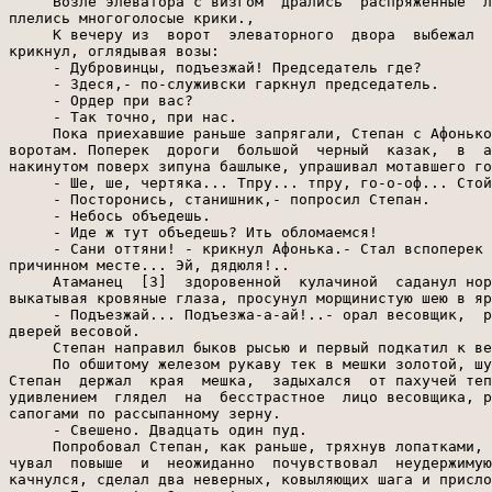
     Возле элеватора с визгом  дрались  распряженные  л
плелись многоголосые крики.,

     К вечеру из  ворот  элеваторного  двора  выбежал  
крикнул, оглядывая возы:

     - Дубровинцы, подъезжай! Председатель где?

     - Здеся,- по-служивски гаркнул председатель.

     - Ордер при вас?

     - Так точно, при нас.

     Пока приехавшие раньше запрягали, Степан с Афонько
воротам. Поперек  дороги  большой  черный  казак,  в  а
накинутом поверх зипуна башлыке, упрашивал мотавшего го
     - Ше, ше, чертяка... Тпру... тпру, го-о-оф... Стой
     - Посторонись, станишник,- попросил Степан.

     - Небось объедешь.

     - Иде ж тут объедешь? Ить обломаемся!

     - Сани оттяни! - крикнул Афонька.- Стал вспоперек 
причинном месте... Эй, дядюля!..

     Атаманец  [3]  здоровенной  кулачиной  саданул нор
выкатывая кровяные глаза, просунул морщинистую шею в яр
     - Подъезжай... Подъезжа-а-ай!..- орал весовщик,  р
дверей весовой.

     Степан направил быков рысью и первый подкатил к ве
     По обшитому железом рукаву тек в мешки золотой, шу
Степан  держал  края  мешка,  задыхался  от пахучей теп
удивлением  глядел  на  бесстрастное  лицо весовщика, р
сапогами по рассыпанному зерну.

     - Свешено. Двадцать один пуд.

     Попробовал Степан, как раньше, тряхнув лопатками, 
чувал  повыше  и  неожиданно  почувствовал  неудержимую
качнулся, сделал два неверных, ковыляющих шага и присло