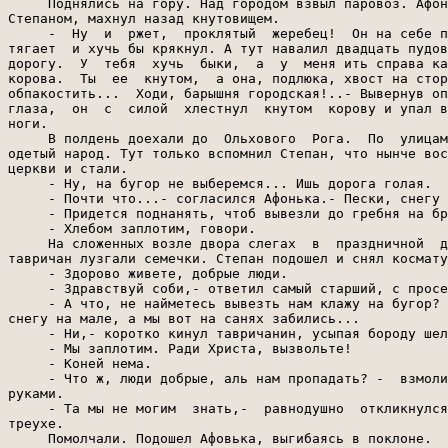
     Поднялись на гору. Над городом взвыл паровоз. Афон
Степаном, махнул назад кнутовищем.

     -  Ну  и  ржет,  проклятый  жеребец!  Он на себе п
тягает  и хучь бы крякнул. А тут навалил двадцать пудов
дорогу.  У  тебя  хучь  быки,  а  у  меня ить справа ка
корова.  Ты  ее  кнутом,  а она, подлюка, хвост на стор
обпакостить...  Ходи, барышня городская!..- Вывернув оп
глаза,  он  с  силой  хлестнул  кнутом  корову и упал в
ноги.

     В полдень доехали до  Ольхового  Рога.  По  улицам
одетый народ. Тут только вспомнил Степан, что нынче вос
церкви и стали.

     - Ну, на бугор не выберемся... Ишь дорога голая.

     - Почти что...- согласился Афонька.- Пески, снегу 
     - Придется поднанять, чтоб вывезли до гребня на бр
     - Хлебом заплотим, говори.

     На сложенных возле двора слегах  в  праздничной  д
тавричан лузгали семечки. Степан подошел и снял космату
     - Здорово живете, добрые люди.

     - Здравствуй соби,- ответил самый старший, с просе
     - А что, не найметесь вывезть нам клажу на бугор? 
снегу на мале, а мы вот на санях забились...

     - Ни,- коротко кинул тавричанин, усыпая бороду шел
     - Мы заплотим. Ради Христа, вызвольте!

     - Коней нема.

     - Что ж, люди добрые, аль нам пропадать? -  взмоли
руками.

     - Та мы не могим  знать,-  равнодушно  откликнулся
треухе.

     Помолчали. Подошел Афовька, выгибаясь в поклоне.
