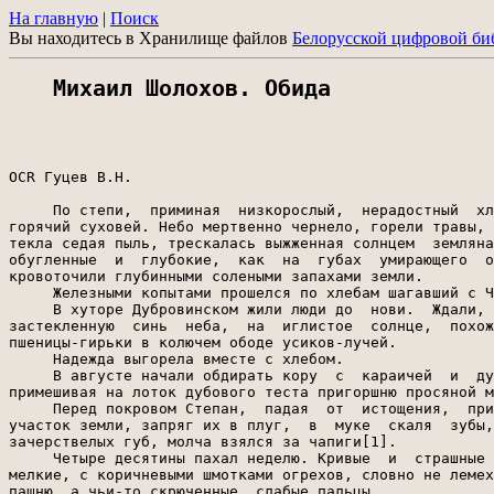
На главную
|
Поиск
Вы находитесь в Хранилище файлов
Белорусской цифровой би
Михаил Шолохов. Обида
OCR Гуцев В.Н.

     По степи,  приминая  низкорослый,  нерадостный  хл
горячий суховей. Небо мертвенно чернело, горели травы, 
текла седая пыль, трескалась выжженная солнцем  земляна
обугленные  и  глубокие,  как  на  губах  умирающего  о
кровоточили глубинными солеными запахами земли.

     Железными копытами прошелся по хлебам шагавший с Ч
     В хуторе Дубровинском жили люди до  нови.  Ждали, 
застекленную  синь  неба,  на  иглистое  солнце,  похож
пшеницы-гирьки в колючем ободе усиков-лучей.

     Надежда выгорела вместе с хлебом.

     В августе начали обдирать кору  с  караичей  и  ду
примешивая на лоток дубового теста пригоршню просяной м
     Перед покровом Степан,  падая  от  истощения,  при
участок земли, запряг их в плуг,  в  муке  скаля  зубы,
зачерствелых губ, молча взялся за чапиги[1].

     Четыре десятины пахал неделю. Кривые  и  страшные 
мелкие, с коричневыми шмотками огрехов, словно не лемех
пашню, а чьи-то скрюченные, слабые пальцы...
