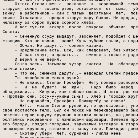
     Оттого Степан шел с  поклоном  к  вероломной  земл
старухи, семья - восемь ртов, оставшихся  от  сына,  уб
войну, а работников - сам с пятью  десятками  лет,  пов
спине. Отпахался - продал вторую пару быков. Не продал,
человеку за сорок пудов сорного хлеба.

     И вот тут-то  вскоре  после  покрова  объявил  пре
Совета:

     - Семенную ссуду выдадут. Заосеняет, подойдет с це
станцию. Кто не пахал - паши! Хучь зубами грызи, а поды
     - Обман. Не дадут...- сопели казаки.

     - Предписание есть. Все, как следовает, без хитрос
     - С нас тянут, а давать...- томился в тоске и радо
     И верил и не верил.

     Сошла осень. Засыпало хутор  снегом.  На  обезлюде
заячьи стежки.

     - Что же, cеменов дадут?..- надоедал Степан предсе
     Тот озлобленно махал рукой:

     - Не вяжись, Степан Прокофич! Нету покеда распоряж
     -   И  не  будет!  Не  жди!..  Надо  было  народ  
обнадежили...  Кинули, как собаке мосол. И люто тряс мо
- Пропади они, сссу-у-укины сыны!.. Хлеб в городах жрут
     - Не выражайся, Прокофич. Пришкребу за слова!

     - Эх!..- махал Степан рукой и, не договаривая, уно
свое костистое тело. Был он похож на перехворавшего бык
чекменя перли наружу крупные костяки лопаток, на длинны
болтались изорванные, с лампасами шаровары. Зеленая про
его бороду, глядел голодным, задичалым взглядом в сторо
непомерно крупное, высохшее в палку тело. Приходил домо
     - Скотину убери. Лег, сурчина! - липла жена.

     - Варька намечет.
