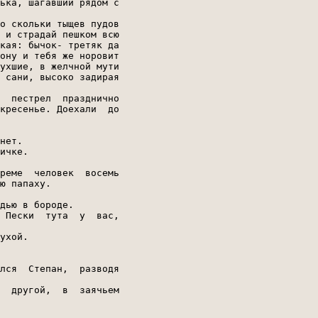
ька, шагавший рядом с

о скольки тыщев пудов

 и страдай пешком всю

кая: бычок- третяк да

ону и тебя же норовит

ухшие, в желчной мути

 сани, высоко задирая

  пестрел  празднично

кресенье. Доехали  до

нет.

ичке.

реме  человек  восемь

ю папаху.

дью в бороде.

 Пески  тута  у  вас,

ухой.

лся  Степан,  разводя

  другой,  в  заячьем
