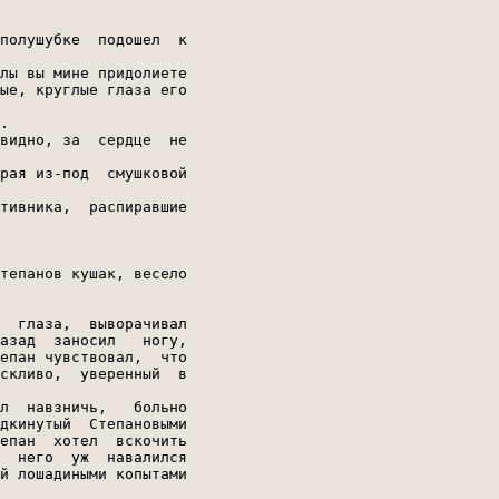
полушубке  подошел  к

лы вы мине придолиете

ые, круглые глаза его

.

видно, за  сердце  не

рая из-под  смушковой

тивника,  распиравшие

тепанов кушак, весело

  глаза,  выворачивал

азад  заносил   ногу,

епан чувствовал,  что

скливо,  уверенный  в

л  навзничь,   больно

дкинутый  Степановыми

епан  хотел  вскочить

  него  уж  навалился

й лошадиными копытами
