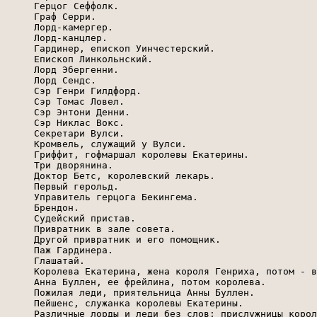
     Герцог Сеффолк.

     Граф Серри.

     Лорд-камергер.

     Лорд-канцлер.

     Гардинер, епископ Уинчестерский.

     Епископ Линкольнский.

     Лорд Эбергенни.

     Лорд Сендс.

     Сэр Генри Гилдфорд.

     Сэр Томас Ловел.

     Сэр Энтони Денни.

     Сэр Никлас Вокс.

     Секретари Вулси.

     Кромвель, служащий у Вулси.

     Гриффит, гофмаршал королевы Екатерины.

     Три дворянина.

     Доктор Бетс, королевский лекарь.

     Первый герольд.

     Управитель герцога Бекингема.

     Брендон.

     Судейский пристав.

     Привратник в зале совета.

     Другой привратник и его помощник.

     Паж Гардинера.

     Глашатай.

     Королева Екатерина, жена короля Генриха, потом - в
     Анна Буллен, ее фрейлина, потом королева.

     Пожилая леди, приятельница Анны Буллен.

     Пейшенс, служанка королевы Екатерины.

     Различные лорды и леди без слов; прислужницы корол