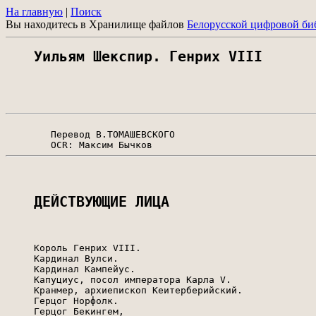
На главную
|
Поиск
Вы находитесь в Хранилище файлов
Белорусской цифровой би
Уильям Шекспир. Генрих VIII
        Перевод В.ТОМАШЕВСКОГО

ДЕЙСТВУЮЩИЕ ЛИЦА
     Король Генрих VIII.

     Кардинал Вулси.

     Кардинал Кампейус.

     Капуциус, посол императора Карла V.

     Кранмер, архиепископ Кеитерберийский.

     Герцог Норфолк.

     Герцог Бекингем,
