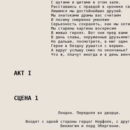
                     С шутами и щитами в этом зале.

                     Расставшись с правдой в хронике св
                     Лишимся мы достойнейших друзей.

                     Мы знатоками драмы вас считаем

                     И посему смиренно умоляем

                     Серьезность сохранять, как мы хоти
                     Мы старины картины воскресим

                     В живых героях. Вот они пред вами

                     В день славы, окруженные друзьями!

                     Но дальше, посмотрите, в миг один

                     Герои в бездну рушатся с вершин.

                     А вдруг услышу смех по окончанье?

                     Что ж, плачут иногда и в день венч
АКТ I
СЦЕНА 1