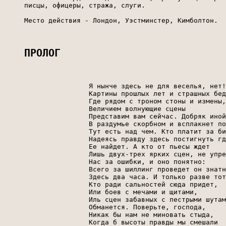
     писцы, офицеры, стража, слуги.

     Место действия - Лондон, Уэстминстер, Кимболтон.

ПРОЛОГ
                     Я нынче здесь не для веселья, нет!

                     Картины прошлых лет и страшных бед
                     Где рядом с троном стоны и измены,

                     Величием волнующие сцены

                     Представим вам сейчас. Добряк иной

                     В раздумье скорбном и всплакнет по
                     Тут есть над чем. Кто платит за би
                     Надеясь правду здесь постигнуть гд
                     Ее найдет. А кто от пьесы ждет

                     Лишь двух-трех ярких сцен, не упре
                     Нас за ошибки, и оно понятно:

                     Всего за шиллинг проведет он знатн
                     Здесь два часа. И только разве тот
                     Кто ради сальностей сюда придет,

                     Или боев с мечами и щитами,

                     Иль сцен забавных с пестрыми шутам
                     Обманется. Поверьте, господа,

                     Никак бы нам не миновать стыда,

                     Когда б высоты правды мы смешали
