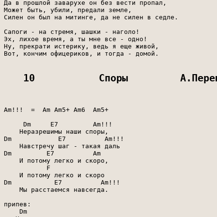
Да в прошлой заварухе он без вести пропал,

Может быть, убили, предали земле,

Силен он был на митинге, да не силен в седле.

Сапоги - на стремя, шашки - наголо!

Эх, лихое время, а ты мне все - одно!

Ну, прекрати истерику, ведь я еще живой,

Вот, кончим офицериков, и тогда - домой.

10           Споры         А.Пере
Am!!!  =  Am Am5+ Am6  Am5+

     Dm     E7         Am!!!

    Неразрешимы наши споры,

Dm            E7          Am!!!

    Навстречу шаг - такая даль

Dm         E7          Am

    И потому легко и скоро,

           F

    И потому легко и скоро

Dm           E7          Am!!!

    Мы расстаемся навсегда.

припев:

    Dm
