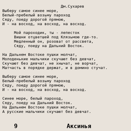
                         Дм.Сухарев

Выберу самое синее море,

Белый-пребелый возьму пароход

Сяду, поеду дорогой прямою,

И - на восход, на восход, на восход.

     Мой пароходик, ты - лепесток

     Вишни отцветшей под Клязьмою где-то.

     Медленный он, розоват от рассвета,

     Сяду, поеду на Дальний Восток.

На Дальнем Востоке пушки молчат,

Молоденькие мальчики скучают без девчат,

Скучают без девчат, не хнычат, не ворчат,

Матчасть в порядке держат, и в домино стучат.

Выберу самое синее море,

Белый-пребелый возьму пароход

Сяду, поеду дорогой прямою,

И - на восход, на восход, на восход.

Синее море, белый пароход,

Сяду, поеду на Дальний Восток.

На Дальнем Востоке пушки молчат,

А русские мальчики скучают без девчат.

9              Аксинья