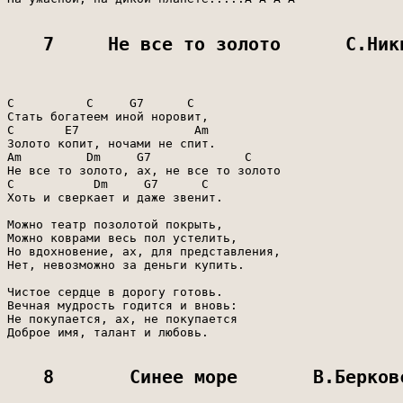
7     Не все то золото      С.Ник
C          C     G7      C

Стать богатеем иной норовит,

C       E7                Am

Золото копит, ночами не спит.

Am         Dm     G7             C

Не все то золото, ах, не все то золото

C           Dm     G7      C

Хоть и сверкает и даже звенит.

Можно театр позолотой покрыть,

Можно коврами весь пол устелить,

Но вдохновение, ах, для представления,

Нет, невозможно за деньги купить.

Чистое сердце в дорогу готовь.

Вечная мудрость годится и вновь:

Не покупается, ах, не покупается

Доброе имя, талант и любовь.

8       Синее море       В.Берков