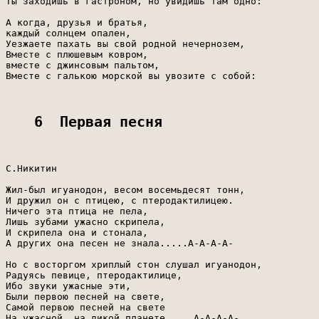
Ты заходишь в гастроном, но увидишь там одно:

А когда, друзья и братья,

каждый солнцем опален,

Уезжаете пахать вы свой родной нечернозем,

Вместе с плюшевым ковром,

вместе с джинсовым пальтом,

Вместе с галькою морской вы увозите с собой:

6  Первая песня
С.Никитин

Жил-был игуанодон, весом восемьдесят тонн,

И дружил он с птицею, с птеродактилицею.

Ничего эта птица не пела,

Лишь зубами ужасно скрипела,

И скрипела она и стонала,

А других она песен не знала.....А-А-А-А-

Но с восторгом хриплый стон слушал игуанодон,

Радуясь певице, птеродактилице,

Ибо звуки ужасные эти,

Были первою песней на свете,

Самой первою песней на свете

На ужасной, на дикой планете.....А-А-А-А-
