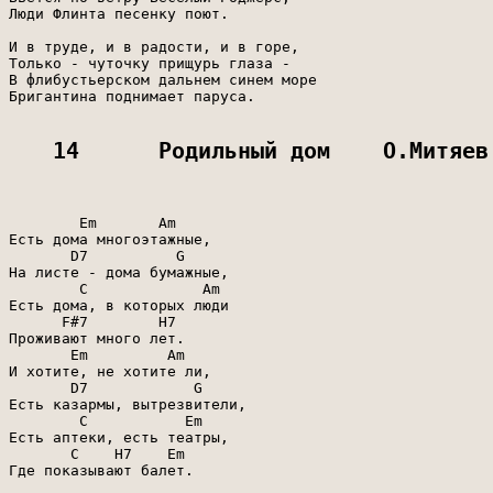
Люди Флинта песенку поют.

И в труде, и в радости, и в горе,

Только - чуточку прищурь глаза -

В флибустьерском дальнем синем море

Бригантина поднимает паруса.

14      Родильный дом    О.Митяев
        Em       Am

Есть дома многоэтажные,

       D7          G

На листе - дома бумажные,

        C             Am

Есть дома, в которых люди

      F#7        H7

Проживают много лет.

       Em         Am

И хотите, не хотите ли,

       D7            G

Есть казармы, вытрезвители,

        C           Em

Есть аптеки, есть театры,

       C    H7    Em

Где показывают балет.
