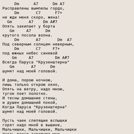
     Dm      A7      Dm A7

Расправлены вымпелы гордо,

     Dm       C7      F7+

не жди меня скоро, жена!

  Gm       A7    Dm A#7

Опять закипает у борта

   Gm     A7      Dm

крутого посола волна.

     Dm       A7       Dm  A7

Под северным солнцем неверным,

     Dm       C7     F7+

под южных небес синевой

    Gm     A7         Dm A#7

Всегда Паруса "Крузенштерна"

   Gm       A7      Dm

шумят над моей головой.

И дома, порою ночною,

лишь только открою окно,

Опять на ветру, надо мною,

тугое поет полотно.

И тесны домашние стены,

и душен домашний покой,

Когда Паруса "Крузенштерна"

шумят над моей головой.

Пусть чаек слепящие вспышки

горят надо мной в вышине,

Мальчишки, Мальчишки, Мальчишки

пусть вечно завидуют мне.
