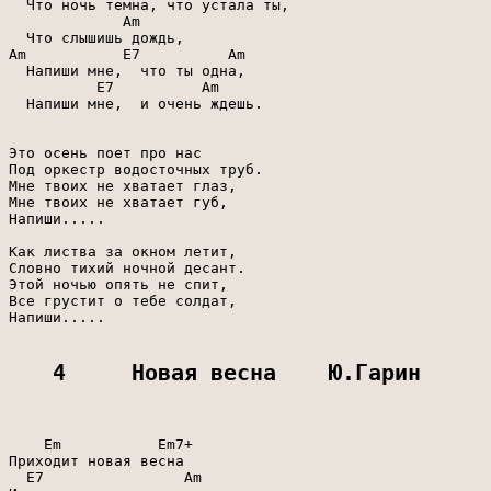
  Что ночь темна, что устала ты,

             Am

  Что слышишь дождь,

Am           E7          Am

  Напиши мне,  что ты одна,

          E7          Am

  Напиши мне,  и очень ждешь.

Это осень поет про нас

Под оркестр водосточных труб.

Мне твоих не хватает глаз,

Мне твоих не хватает губ,

Напиши.....

Как листва за окном летит,

Словно тихий ночной десант.

Этой ночью опять не спит,

Все грустит о тебе солдат,

Напиши.....

4     Новая весна    Ю.Гарин
    Em           Em7+

Приходит новая весна

  E7                Am
