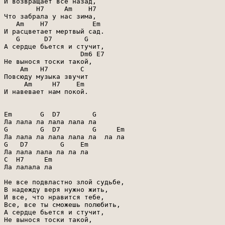
И возвращает все назад,

        H7     Am    H7

Что забрала у нас зима,

   Am    H7           Em

И расцветает мертвый сад.

   G      D7        G

А сердце бьется и стучит,

                   Dm6 E7

Не вынося тоски такой,

    Am   H7        C

Повсюду музыка звучит

     Am     H7    Em

И навевает нам покой.

Em       G  D7        G

Ла лала ла лала лала ла

G        G  D7        G     Em

Ла лала ла лала лала ла  ла ла

G   D7        G    Em

Ла лала лала ла ла ла

C  H7     Em

Ла лалала ла

Не все подвластно злой судьбе,

В надежду веря нужно жить,

И все, что нравится тебе,

Все, все ты сможешь полюбить,

А сердце бьется и стучит,

Не вынося тоски такой,
