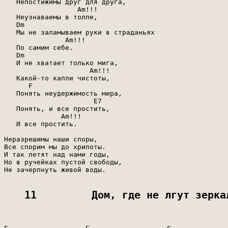
   Непостижимы друг для друга,

                  Am!!!

   Неузнаваемы в толпе,

   Dm

   Мы не заламываем руки в страданьях

               Am!!!

   По самим себе.

   Dm

   И не хватает только мига,

                     Am!!!

   Какой-то капли чистоты,

      F

   Понять неудержимость мира,

                      E7

   Понять, и все простить,

              Am!!!

   И все простить.

Неразрешимы наши споры,

Все спорим мы до хрипоты.

И так летят над нами годы,

Но в ручейках пустой свободы,

Не зачерпнуть живой воды.

11         Дом, где не лгут зерка