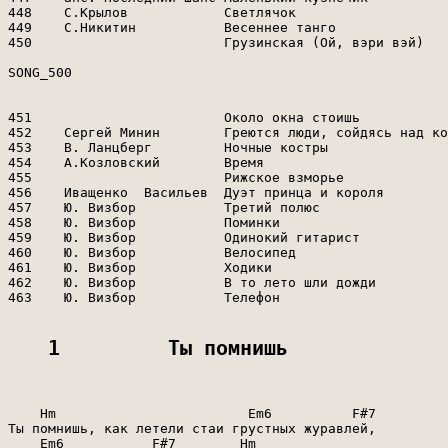
1         Ты помнишь
    Hm                        Em6          F#7

Ты помнишь, как летели стаи грустных журавлей,

    Em6           F#7        Hm
