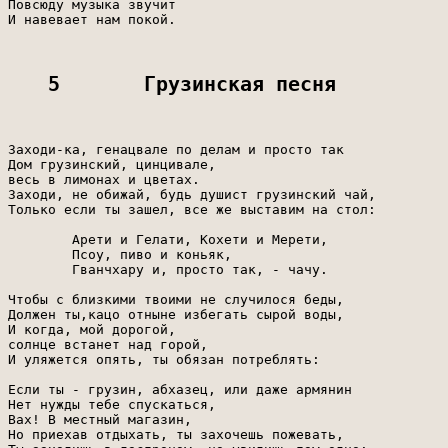
Повсюду музыка звучит

И навевает нам покой.

5       Грузинская песня
Заходи-ка, генацвале по делам и просто так

Дом грузинский, цинцивале,

весь в лимонах и цветах.

Заходи, не обижай, будь душист грузинский чай,

Только если ты зашел, все же выставим на стол:

        Арети и Гелати, Кохети и Мерети,

        Псоу, пиво и коньяк,

        Гванчхару и, просто так, - чачу.

Чтобы с близкими твоими не случилося беды,

Должен ты,кацо отныне избегать сырой воды,

И когда, мой дорогой,

солнце встанет над горой,

И уляжется опять, ты обязан потреблять:

Если ты - грузин, абхазец, или даже армянин

Нет нужды тебе спускаться,

Вах! В местный магазин,

Но приехав отдыхать, ты захочешь пожевать,
