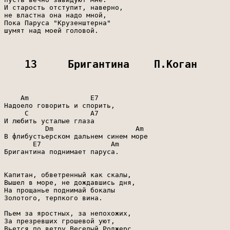
И старость отступит, наверно,

не властна она надо мной,

Пока Паруса "Крузенштерна"

шумят над моей головой.

13     Бригантина    П.Коган
    Am               E7

Надоело говорить и спорить,

     C               A7

И любить усталые глаза

          Dm                    Am

В флибустьерском дальнем синем море

       E7                 Am

Бригантина поднимает паруса.

Капитан, обветренный как скалы,

Вышел в море, не дождавшись дня,

На прощанье поднимай бокалы

Золотого, терпкого вина.

Пьем за яростных, за непохожих,

За презревших грошевой уют,

Вьется по ветру Веселый Роджерс,
