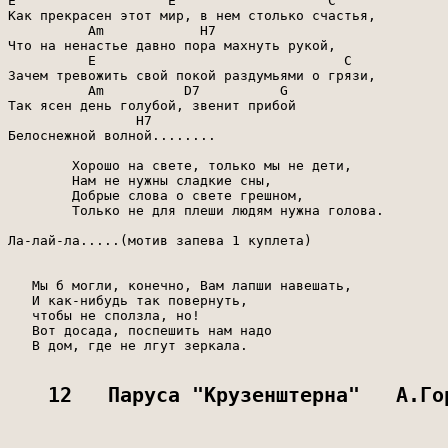
E                   E                   C

Как прекрасен этот мир, в нем столько счастья,

          Am            H7

Что на ненастье давно пора махнуть рукой,

          E                               C

Зачем тревожить свой покой раздумьями о грязи,

          Am          D7          G

Так ясен день голубой, звенит прибой

                H7

Белоснежной волной........

        Хорошо на свете, только мы не дети,

        Нам не нужны сладкие сны,

        Добрые слова о свете грешном,

        Только не для плеши людям нужна голова.

Ла-лай-ла.....(мотив запева 1 куплета)

   Мы б могли, конечно, Вам лапши навешать,

   И как-нибудь так повернуть,

   чтобы не сползла, но!

   Вот досада, поспешить нам надо

   В дом, где не лгут зеркала.

12   Паруса "Крузенштерна"   А.Го