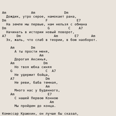
Am            Am              Dm

  Дождик, утро серое, намокает рана,

Dm                   F              E7

  На земле мы первые, нам нельзя с обмана

Dm                    G         C    A7

  Начинать в истории новый поворот,

A7     Dm                Am        E7      Am

  Эх, жаль, что слаб в теории, в бою наоборот.

    Am        Dm

      А ты прости меня,

                  Am

      Дорогая Аксинья,

    Am              Dm

      Но твоя юбка синяя

    G                C  A7

      Не удержит бойца,

    A7               Dm

      Не реви, баба темная,

                     Am

      Много нас у Буденного,

    Am                E7

      С нашей Первою Конною

                       Am

      Мы пройдем до конца.

Комиссар Краюхин, он лучше бы сказал,
