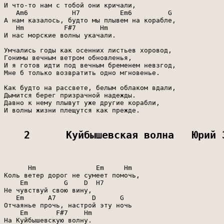
И что-то нам с тобой они кричали,

   Am6           H7          Em6         G

А нам казалось, будто мы плывем на корабле,

   Hm          F#7      Hm

И нас морские волны укачали.

Умчались годы как осенних листьев хоровод,

Гонимы вечным ветром обновленья,

И я готов идти под вечным бременем невзгод,

Мне б только возвратить одно мгновенье.

Как будто на рассвете, белым облаком вдали,

Дымится берег призрачной надежды.

Давно к нему плывут уже другие корабли,

И волны жизни плещутся как прежде.

2      Куйбышевская волна   Юрий 
      Hm               Em     Hm

Коль ветер дорог не сумеет помочь,

    Em         G    D  H7

Не чувствуй свою вину,

   Em      A7         D      G

Отчаянье прочь, настрой эту ночь

    Em       F#7    Hm

На Куйбышевскую волну.
