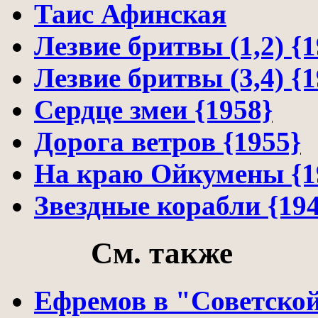
Таис Афинская
Лезвие бритвы (1,2) {1
Лезвие бритвы (3,4) {1
Сердце змеи {1958}
Дорога ветров {1955}
На краю Ойкумены {1
Звездные корабли {19
См. также
Ефремов в "Советско