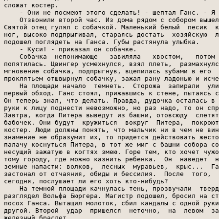
сложат костер.

    - Они не посмеют этого сделать! - шептал Ганс. - Я 
    Отзвонили второй час. Из дома рядом с собором вышел
Святой отец гулял с собачкой. Маленький белый  песик  к
ног, высоко подпрыгивал, стараясь достать  хозяйскую  л
подошел поглядеть на Ганса. Губы растянула улыбка.

    - Куси! - приказал он собачке.

    Собачка  непонимающе   завиляла   хвостом,   потом 
попятилась. Цвингер усмехнулся, взял плеть,  размахнулс
мгновение собачка, подпрыгнув, вцепилась зубами в его  
проклятьем отшвырнул собачку, зажал рану ладонью и исче
    На площади начало  темнеть.  Сторожа  запирали  ули
первый обход. Ганс стоял, прижавшись к стене, пытаясь с
Он теперь знал, что делать. Правда, дудочка осталась в 
руки к лицу поднести невозможно, но раз надо, то он спр
Завтра, когда Питера выведут из башни, отовсюду  слетят
бабочек. Они будут  кружиться  вокруг  Питера,  покроют
костер. Люди должны понять, что мальчик ни в чем не вин
знамение не образумит их, то придется действовать жесто
палачу коснуться Питера, в тот же миг с башни собора со
несущий зажатую в когтях змею. Горе тем, кто хочет чужо
тому городу, где можно казнить ребенка.  Он  наведет  н
земные напасти: волков,  лесных  муравьев,  крыс...  Га
застонал от отчаяния, обиды и бессилия.  После  того,  
сегодня, послушает ли его хоть кто-нибудь?

    На темной площади качнулась тень, прозвучали  тверд
разглядел Вольфа Бюргера. Магистр подошел, бросил на ст
посох Ганса. Вытащил молоток, сбил кандалы с одной руки
другой. Второй  удар  пришелся  неточно,  на  левом  за
железный браслет.
