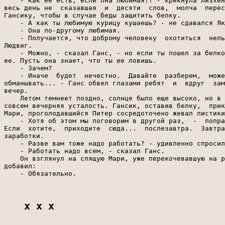
    - Как ее есть, если она любимая?! - крикнула Лизхен
весь день не  сказавшая  и  десяти  слов,  молча  перес
Гансику, чтобы в случае беды защитить белку.

    - А как ты любимую курицу кушаешь? - не сдавался Як
    - Она по-другому любимая.

    - Получается, что доброму человеку  охотиться  нель
Людвиг.

    - Можно, - сказал Ганс, - но если ты пошел за белко
ее. Пусть она знает, что ты ее ловишь.

    - Зачем?

    - Иначе  будет  нечестно.  Давайте  разберем,  може
обманывать... - Ганс обвел глазами ребят  и  вдруг  зам
вечер.

    Летом темнеет поздно, солнце было еще высоко, но в 
совсем вечерняя усталость. Гансик, оставив белку,  прик
Мари, проголодавшийся Питер сосредоточено жевал листики
    - Хотя об этом мы поговорим в другой раз,  -  попра
Если  хотите,  приходите  сюда...  послезавтра.  Завтра
заработки.

    - Разве вам тоже надо работать? - удивленно спросил
    - Работать надо всем, - сказал Ганс.

    Он взглянул на спящую Мари, уже перекочевавшую на р
добавил:

    - Обязательно.

x x x