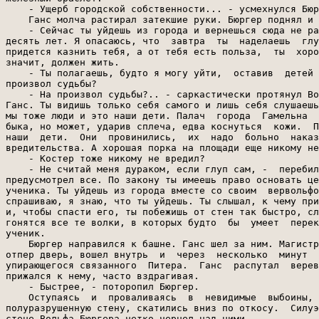
    - Ущерб городской собственности... - усмехнулся Бюр
    Ганс молча растирал затекшие руки. Бюргер поднял и 
    - Сейчас ты уйдешь из города и вернешься сюда не ра
десять лет. Я опасаюсь, что  завтра  ты  наделаешь  глу
придется казнить тебя, а от тебя есть польза,  ты  хоро
значит, должен жить.

    - Ты полагаешь, будто я могу уйти,  оставив  детей 
произвол судьбы?

    - На произвол судьбы?.. - саркастически протянул Во
Ганс. Ты видишь только себя самого и лишь себя слушаешь
мы тоже люди и это наши дети. Палач  города  Гамельна  
быка, но может, ударив сплеча, едва коснуться  кожи.  П
наши  дети.  Они  провинились,  их  надо  больно  наказ
вредительства. А хорошая порка на площади еще никому не
    - Костер тоже никому не вредил?

    - Не считай меня дураком, если глуп сам, -  перебил
предусмотрел все. По закону ты имеешь право основать це
ученика. Ты уйдешь из города вместе со своим  вервольфо
спрашиваю, я знаю, что ты уйдешь. Ты слышал, к чему при
и, чтобы спасти его, ты побежишь от стен так быстро, сл
гонятся все те волки, в которых будто  бы  умеет  перек
ученик.

    Бюргер направился к башне. Ганс шел за ним. Магистр
отпер дверь, вошел внутрь  и  через  несколько  минут  
упирающегося связанного  Питера.  Ганс  распутал  верев
прижался к нему, часто вздрагивая.

    - Быстрее, - поторопил Бюргер.

    Оступаясь  и  проваливаясь  в  невидимые  выбоины, 
полуразрушенную стену, скатились вниз по откосу.  Силуэ
стене Вольфа Бюргера четко чернел над ними.
