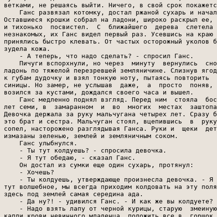
ветками, не решаясь выйти. Ничего, в свой срок покажетс
    Ганс развязал котомку, достал ржаной сухарь и начал
Оставшиеся крошки собрал на ладони, широко раскрыл ее, 
и тихонько  посвистел.  С  ближайшего  дерева  слетела 
незнакомых, их Ганс видел первый раз. Усевшись на краю 
принялись быстро клевать. От частых осторожный уколов б
зудела кожа.

    - А теперь, что надо сделать? - спросил Ганс.

    Пичуги вспорхнули, но через  минуту  вернулись  сно
ладонь по тяжелой перезревшей земляничине. Слизнув ягод
к губам дудочку и взял тонкую ноту, пытаясь повторить  
синицы. Но замер, не услышав  даже,  а  просто  поняв, 
возился за кустами, дождался своего часа и вышел.

    Ганс медленно поднял взгляд. Перед ним  стояла  бос
лет семи, в  замаранном  и  во  многих  местах  заштопа
Девочка держала за руку мальчугана четырех лет. Сразу б
это брат и сестра. Мальчуган стоял, вцепившись  в  руку
сопел, насторожено разглядывая Ганса. Руки и  щеки  дет
измазаны зеленью, землей и земляничным соком.

    Ганс улыбнулся.

    - Ты тут колдуешь? - спросила девочка.

    - Я тут обедаю, - сказал Ганс.

    Он достал из сумки еще один сухарь, протянул:

    - Хочешь?

    - Ты колдуешь, утверждающе произнесла девочка. - Я 
тут волшебное, мы всегда приходим колдовать на эту поля
здесь под землей самая середина ада.

    - Да ну?! - удивился Ганс. - И как же вы колдуете?

    - Надо взять лапу от черной курицы, старую  змеиную
капли крови невинного младенца, положить все в  горшок,