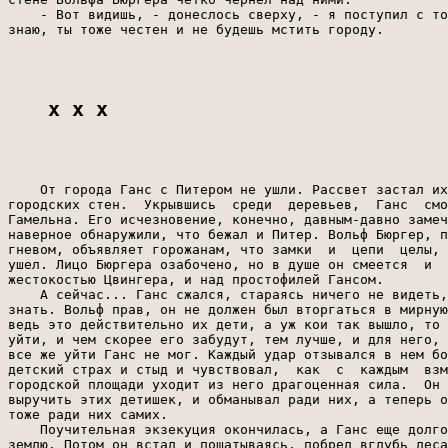
    - Вот видишь, - донеслось сверху, - я поступил с то
знаю, ты тоже честен и не будешь мстить городу.

x x x
    От города Ганс с Питером не ушли. Рассвет застал их
городских стен.  Укрывшись  среди  деревьев,  Ганс  смо
Гамельна. Его исчезновение, конечно, давным-давно замеч
наверное обнаружили, что бежал и Питер. Вольф Бюргер, п
гневом, объявляет горожанам, что замки  и  цепи  целы, 
ушел. Лицо Бюргера озабочено, но в душе он смеется  и  
жестокостью Цвингера, и над простофилей Гансом.

    А сейчас... Ганс сжался, стараясь ничего не видеть,
знать. Вольф прав, он не должен был вторгаться в мирную
ведь это действительно их дети, а уж кои так вышло, то 
уйти, и чем скорее его забудут, тем лучше, и для него, 
все же уйти Ганс не мог. Каждый удар отзывался в нем бо
детский страх и стыд и чувствовал,  как  с  каждым  взм
городской площади уходит из него драгоценная сила.  Он 
выручить этих детишек, и обманывал ради них, а теперь о
тоже ради них самих.

    Поучительная экзекуция окончилась, а Ганс еще долго
землю. Потом он встал и пошатываясь, побрел вглубь леса