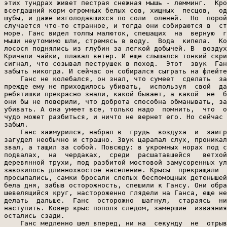
этих тундрах живет пестрая снежная мышь - лемминг.  Кро
всегдашний корм огромных белых сов, хищных  песцов,  од
шубы, и даже изголодавшихся по соли  оленей.  Но  порой
случается что-то странное, и тогда они собираются в  ст
море. Ганс видел толпы малюток, спешащих  на  верную  г
мыши неутомимо шли, стремясь в воду.  Вода  кипела.  Ко
лосося поднялись из глубин за легкой добычей. В  воздух
Кричали чайки, плакал ветер. И еще слышался тонкий скри
сигнал, что созывал пеструшек в поход.  Этот  звук  Ган
забыть никогда. И сейчас он собирался сыграть на флейте
    Ганс не колебался, он знал, что сумеет  сделать  за
прежде ему не приходилось убивать,  используя  свой  да
ребятишки прекрасно знали, какой бывает, а какой  не  б
они бы не поверили, что доброта способна обманывать, за
убивать. А она умеет все, только надо  помнить,  что  о
чудо может разбиться, и ничто не вернет его. Но сейчас 
забыл.

    Ганс зажмурился, набрал в  грудь  воздуха  и  заигр
загудел необычно и страшно. Звук царапал слух, проникал
звал, а тащил за собой. Повсюду: в укромных норах под с
подвалах,  на  чердаках,  среди  расшатавшейся   ветхой
деревянной трухи, под разбитой мостовой замусоренных ул
завозилось длиннохвостое население. Крысы  прекращали  
просыпались, самки бросали слепых беспомощных детенышей
бела дня, забыв осторожность, спешили к Гансу. Они обра
шевелящийся круг, настороженно глядели на Ганса, еще не
делать  дальше.  Ганс  осторожно  шагнул,  стараясь  ни
наступить. Ковер крыс пополз следом, замершие  изваяния
остались сзади.

    Ганс медленно шел вперед, ни на  секунду  не  отрыв