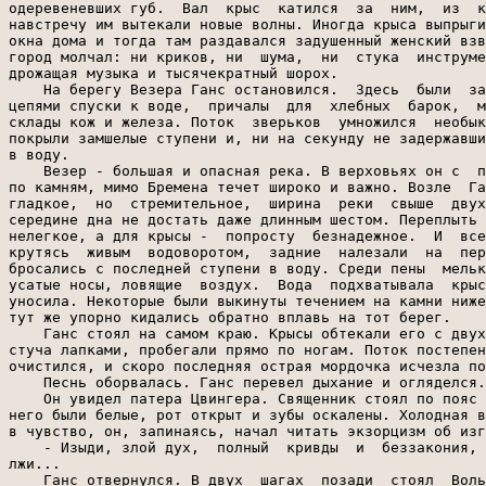
одеревеневших губ.  Вал  крыс  катился  за  ним,  из  к
навстречу им вытекали новые волны. Иногда крыса выпрыги
окна дома и тогда там раздавался задушенный женский взв
город молчал: ни криков, ни  шума,  ни  стука  инструме
дрожащая музыка и тысячекратный шорох.

    На берегу Везера Ганс остановился.  Здесь  были  за
цепями спуски к воде,  причалы  для  хлебных  барок,  м
склады кож и железа. Поток  зверьков  умножился  необык
покрыли замшелые ступени и, ни на секунду не задержавши
в воду.

    Везер - большая и опасная река. В верховьях он с  п
по камням, мимо Бремена течет широко и важно. Возле  Га
гладкое,  но  стремительное,  ширина  реки  свыше  двух
середине дна не достать даже длинным шестом. Переплыть 
нелегкое, а для крысы -  попросту  безнадежное.  И  все
крутясь  живым  водоворотом,  задние  налезали  на  пер
бросались с последней ступени в воду. Среди пены  мельк
усатые носы, ловящие  воздух.  Вода  подхватывала  крыс
уносила. Некоторые были выкинуты течением на камни ниже
тут же упорно кидались обратно вплавь на тот берег.

    Ганс стоял на самом краю. Крысы обтекали его с двух
стуча лапками, пробегали прямо по ногам. Поток постепен
очистился, и скоро последняя острая мордочка исчезла по
    Песнь оборвалась. Ганс перевел дыхание и огляделся.

    Он увидел патера Цвингера. Священник стоял по пояс 
него были белые, рот открыт и зубы оскалены. Холодная в
в чувство, он, запинаясь, начал читать экзорцизм об изг
    - Изыди, злой дух,  полный  кривды  и  беззакония, 
лжи...

    Ганс отвернулся. В двух  шагах  позади  стоял  Воль