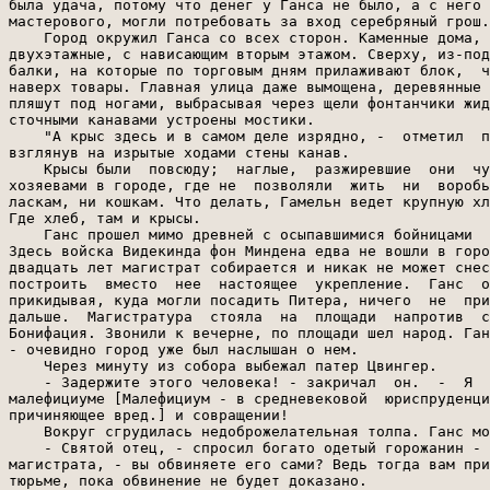
была удача, потому что денег у Ганса не было, а с него 
мастерового, могли потребовать за вход серебряный грош.

    Город окружил Ганса со всех сторон. Каменные дома, 
двухэтажные, с нависающим вторым этажом. Сверху, из-под
балки, на которые по торговым дням прилаживают блок,  ч
наверх товары. Главная улица даже вымощена, деревянные 
пляшут под ногами, выбрасывая через щели фонтанчики жид
сточными канавами устроены мостики.

    "А крыс здесь и в самом деле изрядно, -  отметил  п
взглянув на изрытые ходами стены канав.

    Крысы были  повсюду;  наглые,  разжиревшие  они  чу
хозяевами в городе, где не  позволяли  жить  ни  воробь
ласкам, ни кошкам. Что делать, Гамельн ведет крупную хл
Где хлеб, там и крысы.

    Ганс прошел мимо древней с осыпавшимися бойницами  
Здесь войска Видекинда фон Миндена едва не вошли в горо
двадцать лет магистрат собирается и никак не может снес
построить  вместо  нее  настоящее  укрепление.  Ганс  о
прикидывая, куда могли посадить Питера, ничего  не  при
дальше.  Магистратура  стояла  на  площади  напротив  с
Бонифация. Звонили к вечерне, по площади шел народ. Ган
- очевидно город уже был наслышан о нем.

    Через минуту из собора выбежал патер Цвингер.

    - Задержите этого человека! - закричал  он.  -  Я  
малефициуме [Малефициум - в средневековой  юриспруденци
причиняющее вред.] и совращении!

    Вокруг сгрудилась недоброжелательная толпа. Ганс мо
    - Святой отец, - спросил богато одетый горожанин - 
магистрата, - вы обвиняете его сами? Ведь тогда вам при
тюрьме, пока обвинение не будет доказано.
