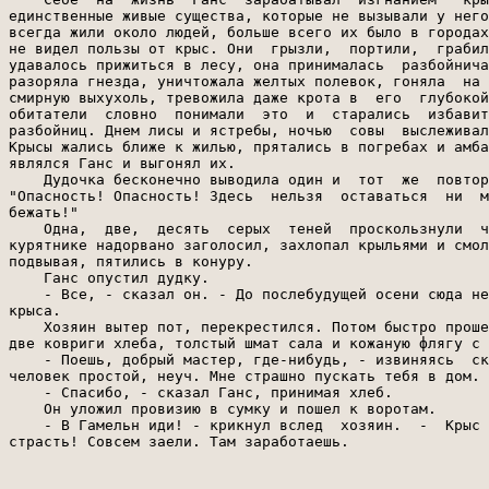
единственные живые существа, которые не вызывали у него
всегда жили около людей, больше всего их было в городах
не видел пользы от крыс. Они  грызли,  портили,  грабил
удавалось прижиться в лесу, она принималась  разбойнича
разоряла гнезда, уничтожала желтых полевок, гоняла  на 
смирную выхухоль, тревожила даже крота в  его  глубокой
обитатели  словно  понимали  это  и  старались  избавит
разбойниц. Днем лисы и ястребы, ночью  совы  выслеживал
Крысы жались ближе к жилью, прятались в погребах и амба
являлся Ганс и выгонял их.

    Дудочка бесконечно выводила один и  тот  же  повтор
"Опасность! Опасность! Здесь  нельзя  оставаться  ни  м
бежать!"

    Одна,  две,  десять  серых  теней  проскользнули  ч
курятнике надорвано заголосил, захлопал крыльями и смол
подвывая, пятились в конуру.

    Ганс опустил дудку.

    - Все, - сказал он. - До послебудущей осени сюда не
крыса.

    Хозяин вытер пот, перекрестился. Потом быстро проше
две ковриги хлеба, толстый шмат сала и кожаную флягу с 
    - Поешь, добрый мастер, где-нибудь, - извиняясь  ск
человек простой, неуч. Мне страшно пускать тебя в дом.

    - Спасибо, - сказал Ганс, принимая хлеб.

    Он уложил провизию в сумку и пошел к воротам.

    - В Гамельн иди! - крикнул вслед  хозяин.  -  Крыс 
страсть! Совсем заели. Там заработаешь.
