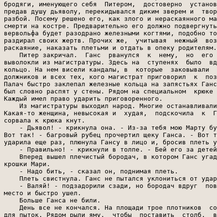
бродяги, именующего себя  Питером,  достоверно  установ
предав душу дьяволу, перекидывался диким зверем и  твор
разбой. Посему решено его, как злого и нераскаянного ма
смерти на костре. Предварительно его должно подвергнуть
вервольфа будет разодрано железными когтями, подобно то
раздирал своих жертв. Прочих же,  учитывая  нежный  воз
раскаяние, наказать плетьми и отдать в опеку родителям.

    Питер закричал.  Ганс  рванулся  к  нему,  но  его 
выволокли из магистратуры. Здесь на  ступенях  было  вд
кольцо. На нем висели кандалы, в  которые  заковывали  
должников и всех тех, кого магистрат приговорил  к  поз
Палач быстро заклепал железные кольца на запястьях Ганс
был словно распят у стены. Рядом на специальном  крюке 
Каждый имел право ударить приговоренного.

    Из магистратуры выходил народ. Многие останавливали
Какая-то женщина, невысокая и  худая,  подскочила  к  Г
сорвала к крюка кнут.

    - Дьявол! - крикнула она. - Из-за тебя мою Марту бу
Вот так! - багровый рубец прочертил щеку Ганса. - Вот т
ударила еще раз, плюнула Гансу в лицо и, бросив плеть у
    - Правильно! - крикнули в толпе. - Бей его за детей
    Вперед вышел плечистый бородач, в котором Ганс угад
крошки Мари.

    - Надо бить, - сказал он, поднимая плеть.

    Плеть свистнула. Ганс не пытался уклониться от удар
    - Валяй! - подзадорили сзади, но бородач вдруг  пов
место и быстро ушел.

    Больше Ганса не били.

    День все не кончался. На площади трое плотников  со
для пыток. Рядом рыли яму,  чтобы  поставить  столб,  в