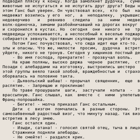
подводил пляску к концу. Когда замолкнет дудочка,  суме
животные не испугаться и не испугать друг друга? Беды н
этом Ганс был уверен. Он чувствовал всех,  кто  был  на
медвежат возились у его  ног,  а  неподалеку,  укрывшис
недоверчиво   и   ревниво   следила   за   ними   медве
волк-одиночка, зимами разбойничавший на дорогах вокруг 
и схоронился в кустах. Но  сегодня  они  никого  не  тр
медведицы успокаивается, а неспособный к веселью поджар
собирается зевнуть протяжным скулящим звуком и уйти про
    Потом Ганс почувствовал, что сюда идет еще кто-то. 
злы и опасны. Что же, милости  просим,  дудочка  встрет
уйдете, никого не тронув. Сегодня у хищников постный де
    - Во имя господа, прекратите! - прозвучал вопль.

    На краю поляны, высоко держа  черное  распятие,  ст
Позади с алебардами на изготовку, выстроились шестеро  
этой группы веяло такой злобой, враждебностью и  страхо
оборвалась на половине такта.

    - Дьявольский шабаш! - прорычал  священник,  еще  в
распятие. - Запрещаю и проклинаю!

    По траве прошуршали  шаги,  застучали  копыта  -  з
врассыпную. Ганс слышал, как  вместе  с  ними  улепетыв
Франц-попрошайка.

    - Бегите! - молча приказал Ганс остальным.

    Дети  с  визгом  помчались  в  разные  стороны.  Эт
самозабвенный радостный визг, что минуту назад. так виз
встретив в лесу змею.

    Ганс остался один.

    - Изыди, сатана! - голосил святой отец, тыча в лицо
    Стражники подняли алебарды.

    - Не смейте! - раздался крик.
