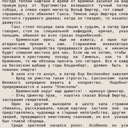
погоде теплом кафтане и время от времени засыпал на вид
правую руку  от  бургомистра  возвышался  тучный  патер
собора, а слева сидел магистр Вольф Бюргер, тот самый  
спрашивал, кто обвиняет Ганса. Темное лицо Бюргера слов
плотного грушевого дерева; когда он говорил, то казалос
движутся.

    Ганс стоял посреди зала лицом к судьям, а патер Цви
говорил, стоя за  специальной  кафедрой,  кричал,  указ
пальцем, обвинял во всех грехах поднебесной:

    - бременская  ересь  еще  не  изжита,  а  ныне  паг
штедингцев  проник  к   нам.   Стараниями   инквизиторо
неисчислимые злодейства предавшихся дьяволу, и  никакое
будет слишком жестоко для них. Если мы не хотим, чтобы 
призвали к крестовому  походу  на  Гамельн,  как  то  б
Бременом, то мы обязаны пресечь зло сегодня. Все и кажд
на бесовском шабаше у горы Ольденберг,  должен  быть  о
повинен смерти!

    В зале кто-то ахнул, а патер Бэр беспокойно завозил
    - Вряд ли уместна такая строгость. Саксонским  капи
Великого  запрещено  верить  в   колдовство.   Подобног
придерживается и канон "Епископы".

    - Бременский округ еще дымится! - крикнул Цвингер.

    - Отец Цвингер прав, - коротко сказал Вольф Бюргер,
заслушаем свидетелей.

    Один  за  другим  выходили  в  центр  зала  стражни
сбиваясь, рассказывали, какую картину  застали  они  на
представлялись чудовища и стыдные непотребства, другие 
зверей, предающихся неистовому скаканию, но все  указыв
был главой сборища.

    Среди  зрителей  начался  ропот.  Особенно  он  уси