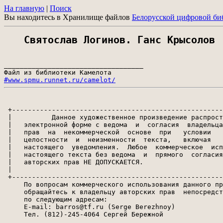
На главную
|
Поиск
Вы находитесь в Хранилище файлов
Белорусской цифровой би
Святослав Логинов. Ганс Крысолов
___________________________________

#www.spmu.runnet.ru/camelot/
 +-----------------------------------------------------
 |          Данное художественное произведение распрост
 |   электронной форме с ведома  и  согласия  владельца
 |   прав  на  некоммерческой  основе  при   условии   
 |   целостности  и  неизменности  текста,   включая   
 |   настоящего  уведомления.  Любое  коммерческое  исп
 |   настоящего текста без ведома  и  прямого  согласия
 |   авторских прав НЕ ДОПУСКАЕТСЯ.                    
 |                                                     
 +-----------------------------------------------------
     По вопросам коммерческого использования данного пр
     обращайтесь к владельцу авторских прав  непосредст
     по следующим адресам:

     E-mail: barros@tf.ru (Serge Berezhnoy)

     Тел. (812)-245-4064 Сергей Бережной
