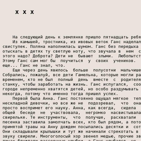
x x x
    На следующий день к землянке пришло пятнадцать ребя
    Из камышей, тростника, из ивовых веток Ганс наделал
свистулек. Поляна наполнилась шумом. Ганс без передыха 
отыскать в детях ту светлую ноту, что звучала в  нем  с
этого надо? Доброта? Дети не  бывают  злыми.  Любопытст
Этому Ганс сам мог бы  поучиться  у  своих  учеников.  
еще... Ганс не знал, что.

    Еще через день явилось  больше  полусотни  мальчише
Собрались, пожалуй, все дети Гамельна, которые могли ра
временем, кто не был  полный  день  вместе  с  родителя
станку, чтобы заработать на жизнь. Ганс испугался,  соо
городе непременно хватятся детей, но особо раздумывать 
некогда, потому что именно тогда пришел успех.

    Первой была Анна. Ганс постоянно ощущал мягкое  теп
нескладной девочки, но все же не  подозревал,  что  она
просто воспримет его науку. Анна, как всегда,  сидела  
общей  беседе  не  участвовала,  негромко  насвистывала
свирельке. Те инструменты,  что  получше,  расхватали  
песенка заставила замолчать всех, кто был рядом, а пото
примятой травы на Анну дождем посыпались десятки и  сот
Они складывали крылышки и тут же начинали стрекотать в 
звуку свирели. Многоголосый хор звенел медью, прочие зв
лицах блуждали рассеянные улыбки, а Ганс улыбался  не  