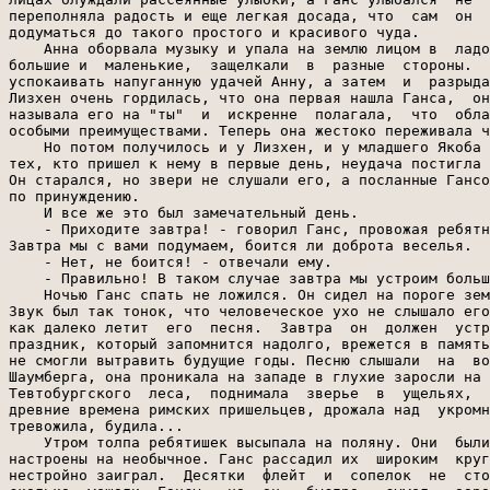
переполняла радость и еще легкая досада, что  сам  он  
додуматься до такого простого и красивого чуда.

    Анна оборвала музыку и упала на землю лицом в  ладо
большие и  маленькие,  защелкали  в  разные  стороны.  
успокаивать напуганную удачей Анну, а затем  и  разрыда
Лизхен очень гордилась, что она первая нашла Ганса,  он
называла его на "ты"  и  искренне  полагала,  что  обла
особыми преимуществами. Теперь она жестоко переживала ч
    Но потом получилось и у Лизхен, и у младшего Якоба 
тех, кто пришел к нему в первые день, неудача постигла 
Он старался, но звери не слушали его, а посланные Гансо
по принуждению.

    И все же это был замечательный день.

    - Приходите завтра! - говорил Ганс, провожая ребятн
Завтра мы с вами подумаем, боится ли доброта веселья.

    - Нет, не боится! - отвечали ему.

    - Правильно! В таком случае завтра мы устроим больш
    Ночью Ганс спать не ложился. Он сидел на пороге зем
Звук был так тонок, что человеческое ухо не слышало его
как далеко летит  его  песня.  Завтра  он  должен  устр
праздник, который запомнится надолго, врежется в память
не смогли вытравить будущие годы. Песню слышали  на  во
Шаумберга, она проникала на западе в глухие заросли на 
Тевтобургского  леса,  поднимала  зверье  в  ущельях,  
древние времена римских пришельцев, дрожала над  укромн
тревожила, будила...

    Утром толпа ребятишек высыпала на поляну. Они  были
настроены на необычное. Ганс рассадил их  широким  круг
нестройно заиграл.  Десятки  флейт  и  сопелок  не  сто