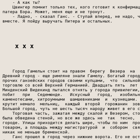
    - А как ты?

    Цвингер помнит только тех, кого готовит к конфирмац
патера Бэра. Может, меня еще и не тронут.

    - Ладно, - сказал Ганс. - Ступай вперед, не надо, ч
вместе. Я пойду выручать Питера и остальных.

x x x
    Город Гамельн стоит на правом  берегу  Везера  на  
Древний город - еще римляне знали Гамелу. Богатый город
прочих ганзейских городов своими купцами,  что  сильной
торговлю со всей Верхней Германией. Двадцать пять  лет 
Минденский Видекинд пытался отнять у города привилегии,
побит   при   Седемюнде.   Искусный   город,   изобильн
каменотесами, хитроумными  шамшевниками  и  кузнецами. 
крутит немало  мельниц,  каждый  второй  горожанин  зов
Большой город, чуть не шесть тысяч народу живет в его с
    Торговая часть, зажатая между скалой и Везером, сто
была обведена стеной, но все же здесь не  так  тесно,  
городе. Улицы приходится делать шире, чтобы по ним  про
товаром, а площадь между магистратурой  и  собором  свя
никак не меньше бременской.

    Ганс прошел в город через нижние ворота. Его не ост