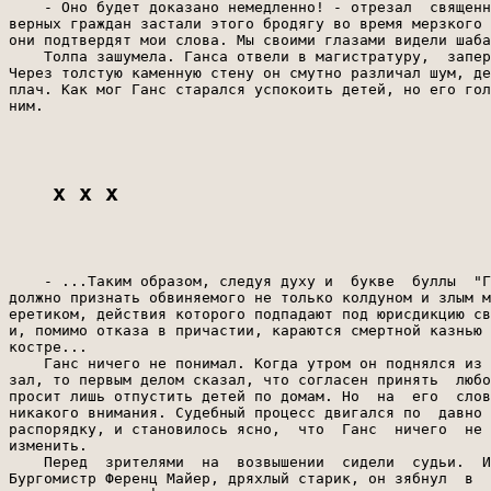
    - Оно будет доказано немедленно! - отрезал  священн
верных граждан застали этого бродягу во время мерзкого 
они подтвердят мои слова. Мы своими глазами видели шаба
    Толпа зашумела. Ганса отвели в магистратуру,  запер
Через толстую каменную стену он смутно различал шум, де
плач. Как мог Ганс старался успокоить детей, но его гол
ним.

x x x
    - ...Таким образом, следуя духу и  букве  буллы  "Г
должно признать обвиняемого не только колдуном и злым м
еретиком, действия которого подпадают под юрисдикцию св
и, помимо отказа в причастии, караются смертной казнью 
костре...

    Ганс ничего не понимал. Когда утром он поднялся из 
зал, то первым делом сказал, что согласен принять  любо
просит лишь отпустить детей по домам. Но  на  его  слов
никакого внимания. Судебный процесс двигался по  давно 
распорядку, и становилось ясно,  что  Ганс  ничего  не 
изменить.

    Перед  зрителями  на  возвышении  сидели  судьи.  И
Бургомистр Ференц Майер, дряхлый старик, он зябнул  в  