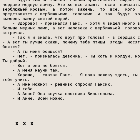
чердаке медную лампу. Это же все знают:  если  намазать
верблюжьей кровью,  а  потом  зажечь,  то  все,  кого  
представятся с верблюжьими  головами  и  так  будут  хо
вымоешь лампу святой водой.

    - Здорово! - признался Ганс. - хотя я видел много в
больше медных ламп, а вот человека с верблюжьей  голово
встречал.

    - Так я и знала, что врут про головы! - в сердцах с
- А вот ты лучше скажи, почему тебе птицы  ягоды  носят
боятся?

    - А ты меня боишься?

    - Нет, - призналась девочка. - Ты хоть и колдун, но
Ты добрый.

    - Вот и они не боятся.

    - А меня научи так.

    - Хорошо, - сказал Ганс. - Я пока поживу здесь, ты 
тебя учить.

    - А мне можно? - ревниво спросил Гансик.

    - И тебе.

    - А Анне? Она внучка плотника Вильгельма.

    - И Анне. Всем можно.

x x x