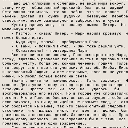
    Ганс шел оглохший и ослепший, не видя мира вокруг. 
этому миру - обыкновенный прохожий, без  дела  идущий  
Остановила его мысль, что он  забыл  что-то  важное.  Г
камень, достал  из  сумки  дудочку,  беззвучно  перебра
отверстиям, потом размахнулся и забросил ее в кусты.

    Кусты раздвинулись,  на  поляну  вышел  Питер.  На 
маленькую Мари.

    - Мастер, - сказал Питер, - Мари набила кровавую  м
может больше идти.

    - Куда идти, зачем? - пробормотал Ганс.

    - С вами, - пояснил Питер. - Они тоже решили уйти.

    - Обязательно! - подтвердила Мари.

    Все еще ничего не понимая, Ганс осмотрел ногу Мари,
ветку, тщательно разжевал горькие листья и приложил зел
больному месту. Когда он, кончив лечение, поднял  голов
что вокруг стоят все его ученики: Анна, оба Якоба, Лизх
и щеголеватый Людвиг, и все остальные, кого он не успел
имени, но любил больше всего на свете.

    Значит, ничто не  изменилось...  Ганс  вздохнул.  Н
многое. Дети ушли к нему из-под строгого надзора через 
экзекуции.  Просто  так  им  это  не   удалось   бы,   
воспользовались его наукой. Но в городе уже спохватилис
погоню. Этого Ганс не боялся, он снова ощущал в себе си
если захочет, то ни одна ищейка не возьмет след, а  отп
ног оборвутся на камне, так что самый опытный следопыт 
отсечение, что  дальше  никто  не  шел  и,  должно  быт
раскрылась и поглотила детей. Их никто не найдет.  Прав
такую ораву непросто, но он справился бы и с этим. Все 
понятно, если бы не одно возражение...

    Ганс перевел взгляд на Мари. Ее круглая мордашка бы