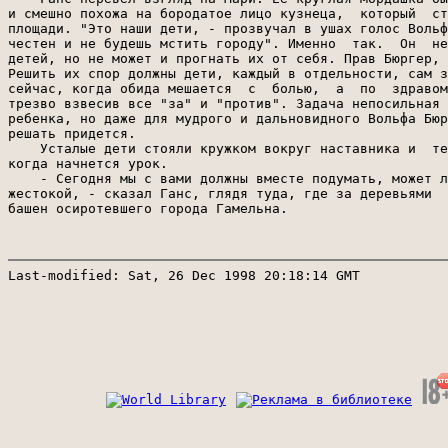
и смешно похожа на бородатое лицо кузнеца,  который  ст
площади. "Это наши дети, - прозвучал в ушах голос Вольф
честен и не будешь мстить городу". Именно  так.  Он  не
детей, но не может и прогнать их от себя. Прав Бюргер, 
Решить их спор должны дети, каждый в отдельности, сам з
сейчас, когда обида мешается  с  болью,  а  по  здравом
трезво взвесив все "за" и "против". Задача непосильная 
ребенка, но даже для мудрого и дальновидного Вольфа Бюр
решать придется.

    Усталые дети стояли кружком вокруг наставника и  те
когда начнется урок.

    - Сегодня мы с вами должны вместе подумать, может л
жестокой, - сказал Ганс, глядя туда, где за деревьями  
башен осиротевшего города Гамельна.

Last-modified: Sat, 26 Dec 1998 20:18:14 GMT
