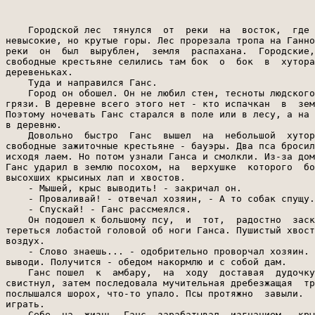
    Городской лес  тянулся  от  реки  на  восток,  где 
невысокие, но крутые горы. Лес прорезала тропа на Ганно
реки  он  был  вырублен,  земля  распахана.  Городские,
свободные крестьяне селились там бок  о  бок  в  хутора
деревеньках.

    Туда и направился Ганс.

    Город он обошел. Он не любил стен, тесноты людского
грязи. В деревне всего этого нет - кто испачкан  в  зем
Поэтому ночевать Ганс старался в поле или в лесу, а на 
в деревню.

    Довольно  быстро  Ганс  вышел  на  небольшой  хутор
свободные зажиточные крестьяне - бауэры. Два пса бросил
исходя лаем. Но потом узнали Ганса и смолкли. Из-за дом
Ганс ударил в землю посохом, на  верхушке  которого  бо
высохших крысиных лап и хвостов.

    - Мышей, крыс выводить! - закричал он.

    - Проваливай! - отвечал хозяин, - А то собак спущу.

    - Спускай! - Ганс рассмеялся.

    Он подошел к большому псу,  и  тот,  радостно  заск
тереться лобастой головой об ноги Ганса. Пушистый хвост
воздух.

    - Слово знаешь... - одобрительно проворчал хозяин. 
выводи. Получится - обедом накормлю и с собой дам.

    Ганс пошел  к  амбару,  на  ходу  доставая  дудочку
свистнул, затем последовала мучительная дребезжащая  тр
послышался шорох, что-то упало. Псы протяжно  завыли.  
играть.

    Себе  на  жизнь  Ганс  зарабатывал  изгнанием   кры