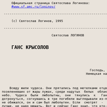
     Официальная страница Святослава Логинова:

#www.sf.amc.ru/loginov/
 ------------------------------------------------------
     (c) Святослав Логинов, 1995

 ------------------------------------------------------
                          Святослав ЛОГИНОВ

ГАНС КРЫСОЛОВ
                                              Господь, 
                                            Немецкая на
    Всюду жили чудеса. Они прятались под метелками отцв
позеленевших от жары лужах, среди надутых  белых  облак
небо.  Чудеса  были  любопытны,  они  тянулись  к   Ган
дотронуться, согнувшись в три погибели выглядывали из-п
не обижался, он и сам был любопытен. Если  смотрят  -  
лучше, не надо мешать. Вот и сейчас Ганс знал, что кто-