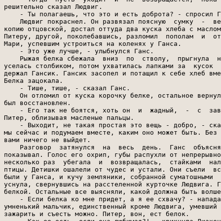
решительно сказал Людвиг.

    - Ты полагаешь, что это и есть доброта? - спросил Г
    Людвиг покраснел. Он развязал поясную  сумку  -  ве
копию отцовской, достал оттуда два куска хлеба с маслом
Питеру, другой, поколебавшись, разломил  пополам  и  от
Мари, успевшим устроиться на коленях у Ганса.

    - Это уже лучше, - улыбнулся Ганс.

    Рыжая белка сбежала  вниз  по  стволу,  прыгнула  н
уселась столбиком, потом ухватилась лапками за  кусок  
держал Гансик. Гансик засопел и потащил к себе хлеб вме
Белка зацокала.

    - Тише, тише, - сказал Ганс.

    Он отломил от куска корочку белке, остальное вернул
был восстановлен.

    - Его так не боятся, хоть он  и  жадный,  -  с  зав
Питер, облизывая масленые пальцы.

    - Выходит, не такая простая это вещь - добро, - ска
мы сейчас и подумаем вместе, каким оно может быть. Без 
вами ничего не выйдет.

    Разговор  затянулся  на  весь  день.  Ганс  объясня
показывал. Голос его охрип, губы распухли от непрерывно
несколько раз  убегала  и  возвращалась,  стайками  нал
птицы. Детишки ошалели от чудес и устали. Они съели  вс
были у Ганса, и кучу земляники, собранной суматошными  
уснула, свернувшись на расстеленной курточке Людвига. Г
белкой. Остальные все выясняли, какой должна быть волше
    - Если белка ко мне придет, а я ее схвачу? - напада
умненький мальчик, единственный кроме Людвига, умевший 
зажарить и съесть можно. Питер, вон, ест белок.
