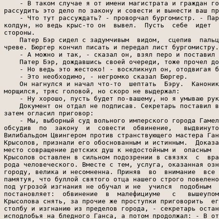
    - В таком случае я от имени магистрата и граждан го
рассудить это дело по закону и совести и вынести ваш пр
    - Что тут рассуждать? - проворчал бургомистр. - Пар
колдун, но ведь крыс-то он  вывел.  Пусть  себе  идет  
стороны.

    Патер Бэр сидел с задумчивым  видом,  сцепив  пальц
чреве. Бюргер кончил писать и передал лист бургомистру.
    - А можно и так, - сказал он, взял перо и поставил 
    Патер Бэр, дождавшись своей очереди, тоже прочел до
    - Но ведь это жестоко! - воскликнул он, отодвигая б
    - Это необходимо, - негромко сказал Бюргер.

    Он нагнулся и начал что-то  шептать  Бэру.  Каноник
морщился, тряс головой, но скоро не выдержал:

    - Ну хорошо, пусть будет по-вашему, но я умываю рук
    Документ он отдал не подписав. Секретарь поставил в
затем огласил приговор:

    - Мы, выборный суд вольного имперского города Гамел
обсудив  по  закону  и  совести  обвинение,   выдвинуто
Вилибальдом Цвингером против странствующего мастера Ган
Крысолов, признали его обоснованным и истинным.  Доказа
место совращение детских душ к недостойным и  опасным  
Крысолов оставлен в сильном подозрении в связях  с  вра
рода человеческого. Вместе с тем, услуга, оказанная озн
городу, велика и несомненна. Приняв  во  внимание  все 
памятуя, что буллой святого отца нашего строго повелено
под угрозой изгнания не обучал и не  учился  подобным  
постановляет:  обвинение  в  малефициуме   с   вышеупом
Крысолова снять, за прочие же проступки приговорить  ег
столбу и изгнанию из пределов города, - секретарь остан
исподлобья на бледного Ганса, а потом продолжал: - В от