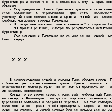
бургомистра и начал что-то втолковывать ему. Старик пос
объявил:

    - Суд предлагает Гансу Крысолову доказать свое умен
себя  обвинение  в  чернокнижии.  Для  сего   назначает
упомянутый Ганс должен вывести крыс и  мышей  из  кладо
хлебных магазинов города Гамельна.

    - И тогда мне позволят иметь учеников? - спросил Га
    - Мы примем решение, смотря по результатам испытани
бургомистр.

    - Уже сегодня в Гамельне не останется ни  одной  кр
Ганс твердо.

x x x
    В сопровождении судей и охраны Ганс обошел город. Г
- больше трех сотен каменных домов. Крысы  таились  в  
неисчислимые полчища крыс. Он не мог бы прогнать их - и
Оставалось последнее.

    Когда-то во время своих странствий, любопытный Ганс
на север, в Лапландию. Там до сих пор живут язычники, к
деревянным болванам и звериным черепам. Там так холодно
даже лес, и нет травы, чтобы прокормить  коров  и  лоша
ездят на оленях, а зимой солнце боится показаться из-за