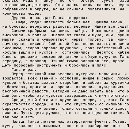
сколько  мешали  Гансу,  но  он   быстро   сумел   зара
нетерпеливую детвору.  Оставалось  лишь  сломить  недов
собравшихся в округе, но не слишком  полагавшихся  на  
количества людей.

    Дудочка в пальцах Ганса твердила:

    - Сюда, сюда! Опасности больше нет! Пришла весна,  
на болотах, вернулась радость, веселье. Идите все сюда!

    Самыми храбрыми оказались  зайцы.  Несколько  длинн
выскочили на поляну. Ошалев от света и шума, они  приня
марте, скакать и кувыркаться  через  голову.  За  ними 
выметнулась лисица. Сейчас ей было не до охоты; вспомни
лисенком, старая воровка кружилась, ловя собственный хв
косуль вышли из кустов и  остановились.  Десяток  кабан
было к провизии, сложенной детьми в общую кучу, но Ганс
середину, в хоровод. Птичий гомон заглушал все, кроме  
Дети побросали инструменты и бросились в пляс.

    Ганс играл.

    Перед землянкой шла веселая кутерьма. мальчишки  и 
возрастов, всех званий и сословий, нищие в серых  лохмо
купцов и богатых цеховых старейшин в добротных курточка
в башмаках, прыгали  и  орали,  визжали,  кувыркались  
беспричинной радости. Сегодня им дано забыть все, что р
Дай бог, чтобы это чувство возвращалось к ним потом хот
    Среди детей бегали и кружились звери, те, кого Ганс
окрестностях города, и те, что спустились со склонов го
барсуки, косули и олени. Только сегодня и только здесь 
никого. Пусть дети думают, что это они сделали такое. В
так оно и есть.

    Пальцы Ганса летали над отверстиями флейты. Мотив, 
шуме,  казался  неслышным,  но  его  разбирали  все.  П