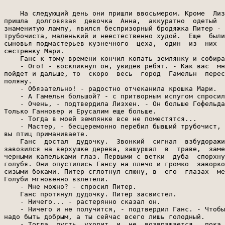
    На следующий день они пришли ввосьмером. Кроме  Лиз
пришла  долговязая  девочка  Анна,  аккуратно  одетый  
знаменитую лампу, явился беспризорный бродяжка Питер - 
трубочиста, маленький и неестественно худой.  Еще  были
сыновья подмастерьев кузнечного  цеха,  один  из  них  
сестренку Мари.

    Ганс к тому времени кончил копать землянку и собира
    - Ого! - воскликнул он, увидев ребят. - Как вас  мн
пойдет и дальше, то  скоро  весь  город  Гамельн  перес
поляну.

    - Обязательно! - радостно отчеканила крошка Мари.

    - А Гамельн большой? - с притворным испугом спросил
    - Очень, - подтвердила Лизхен. - Он больше Гофельда
Только Ганновер и Ерусалим еще больше.

    - Тогда в моей землянке все не поместятся...

    - Мастер, - бесцеремонно перебил бывший трубочист, 
вы птиц приманиваете.

    Ганс  достал  дудочку.  Звонкий  сигнал  взбудоражи
завозился на верхушке дерева, зашуршал  в  траве,  заме
черными капельками глаз. Первыми с ветки  дуба  спорхну
голубя. Они опустились Гансу на плечо и громко  заворко
сизыми боками. Питер сглотнул слюну, в  его  глазах  ме
Голуби мгновенно взлетели.

    - Мне можно? - спросил Питер.

    Ганс протянул дудочку. Питер засвистел.

    - Ничего... - растерянно сказал он.

    - Ничего и не получится, - подтвердил Ганс. - Чтобы
надо быть добрым, а ты сейчас всего лишь голодный.

    - Тогда  пусть  уходит  и  не  возвращается,  пока 