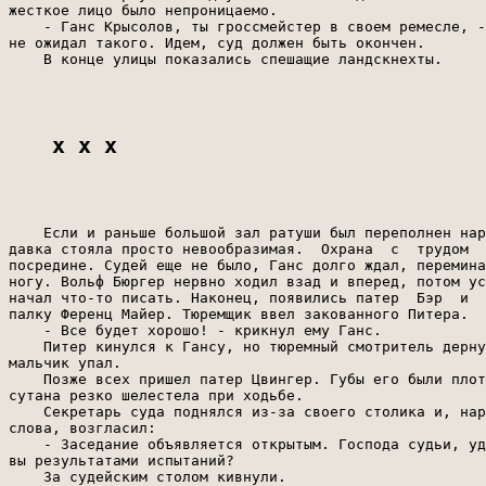
жесткое лицо было непроницаемо.

    - Ганс Крысолов, ты гроссмейстер в своем ремесле, -
не ожидал такого. Идем, суд должен быть окончен.

    В конце улицы показались спешащие ландскнехты.

x x x
    Если и раньше большой зал ратуши был переполнен нар
давка стояла просто невообразимая.  Охрана  с  трудом  
посредине. Судей еще не было, Ганс долго ждал, перемина
ногу. Вольф Бюргер нервно ходил взад и вперед, потом ус
начал что-то писать. Наконец, появились патер  Бэр  и  
палку Ференц Майер. Тюремщик ввел закованного Питера.

    - Все будет хорошо! - крикнул ему Ганс.

    Питер кинулся к Гансу, но тюремный смотритель дерну
мальчик упал.

    Позже всех пришел патер Цвингер. Губы его были плот
сутана резко шелестела при ходьбе.

    Секретарь суда поднялся из-за своего столика и, нар
слова, возгласил:

    - Заседание объявляется открытым. Господа судьи, уд
вы результатами испытаний?

    За судейским столом кивнули.
