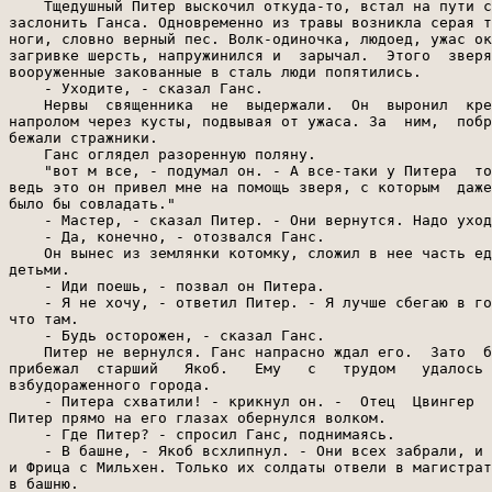
    Тщедушный Питер выскочил откуда-то, встал на пути с
заслонить Ганса. Одновременно из травы возникла серая т
ноги, словно верный пес. Волк-одиночка, людоед, ужас ок
загривке шерсть, напружинился и  зарычал.  Этого  зверя
вооруженные закованные в сталь люди попятились.

    - Уходите, - сказал Ганс.

    Нервы  священника  не  выдержали.  Он  выронил  кре
напролом через кусты, подвывая от ужаса. За  ним,  побр
бежали стражники.

    Ганс оглядел разоренную поляну.

    "вот м все, - подумал он. - А все-таки у Питера  то
ведь это он привел мне на помощь зверя, с которым  даже
было бы совладать."

    - Мастер, - сказал Питер. - Они вернутся. Надо уход
    - Да, конечно, - отозвался Ганс.

    Он вынес из землянки котомку, сложил в нее часть ед
детьми.

    - Иди поешь, - позвал он Питера.

    - Я не хочу, - ответил Питер. - Я лучше сбегаю в го
что там.

    - Будь осторожен, - сказал Ганс.

    Питер не вернулся. Ганс напрасно ждал его.  Зато  б
прибежал  старший   Якоб.   Ему   с   трудом   удалось 
взбудораженного города.

    - Питера схватили! - крикнул он. -  Отец  Цвингер  
Питер прямо на его глазах обернулся волком.

    - Где Питер? - спросил Ганс, поднимаясь.

    - В башне, - Якоб всхлипнул. - Они всех забрали, и 
и Фрица с Мильхен. Только их солдаты отвели в магистрат
в башню.
