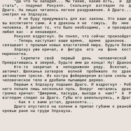
     "Да что ты заладил... Мы такие, какие есть,  и  др
стать", - подумал  Рокуэлл.  Скользнул  взглядом  по  д
Драго. На лицах читалось легкое раздражение. А Драго...
смотрел на Элдхауза.

     - Я не буду придумывать для вас законы. Это ваше д
вы воспитаете сами. А в драконы я не  гожусь.  Во  мне 
человека. Я делал то, что было необходимо, - и презирал
любил вас - и ненавидел.

     Рокуэлл вздрогнул. Он понял, что сейчас произойдет
     - Теперь наступает ваше время,  время  драконов.  
связывает с прошлым новых властителей мира. Будьте безж
     Элдхауз уже кричал, и  фигура  его  на  фоне  кост
марионетка.

     -  Скрепите  свой   первый   день   человеческой  
Превратившись в зверей, будьте ими до конца! Ну! Дракон
     Кто-то  закричал  в  неподвижном  ряду.  Вскочил, 
автомат. Щелканье затворов  волной  пробежало  по  драк
автоматном треске. Из костра фейерверком встали снопы и
человеческое тело и дробили пылающее дерево.

     Первым к Элдхаузу подошел Драго. И вздрогнул - Роб
него попало лишь несколько пуль. Вокруг  метались  драк
громко кричал: "Джереми, паскуда, выходи к  нам!"  А  Р
взглядом следил за Драго. Губы его шевельнулись, и Драг
     - Как я с вами устал, драконята...

     Драго опустился на колени и припал губами к рваной
кровью ране на груди Элдхауза.
