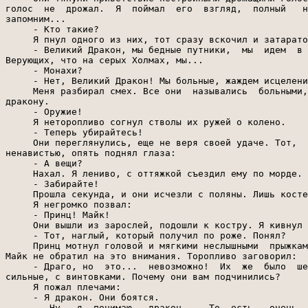
голос  не  дрожал.  Я  поймал  его  взгляд,  полный   н
запомним...

     - Кто такие?

     Я пнул одного из них, тот сразу вскочил и затарато
     - Великий Дракон, мы бедные путники,  мы  идем  в 
Верующих, что на серых Холмах, мы...

     - Монахи?

     - Нет, Великий Дракон! Мы больные, жаждем исцелени
     Меня разбирал смех. Все они  назывались  больными,
дракону.

     - Оружие!

     Я неторопливо согнул стволы их ружей о колено.

     - Теперь убирайтесь!

     Они переглянулись, еще не веря своей удаче. Тот,  
ненавистью, опять поднял глаза:

     - А вещи?

     Нахал. Я лениво, с оттяжкой съездил ему по морде. 
     - Забирайте!

     Прошла секунда, и они исчезли с поляны. Лишь косте
     Я негромко позвал:

     - Принц! Майк!

     Они вышли из зарослей, подошли к костру. Я кивнул 
     - Тот, наглый, который получил по роже. Понял?

     Принц мотнул головой и мягкими неслышными  прыжкам
Майк не обратил на это внимания. Торопливо заговорил:

     - Драго, но  это...  невозможно!  Их  же  было  ше
сильные, с винтовками. Почему они вам подчинились?

     Я пожал плечами:

     - Я дракон. Они боятся.

     -  Ну,  я  понимаю,  дракон...  То  есть,  очень  