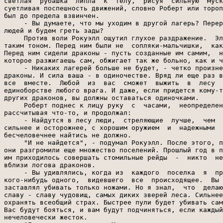
светлая  рубашка  липла  к  телу,  рисуя  сильную  муск
суетливая поспешность движений, словно Роберт или тороп
был до предела взвинчен.

     - Вы думаете, что мы уходим в другой лагерь? Перер
людей и будем греть зады?

     Против воли Рокуэлл ощутил глухое раздражение.  Эл
таким тоном. Перед ним были не  сопляки-мальчишки,  как
Перед ним сидели драконы - пусть созданные им самим,  н
которое разжигаешь сам, обжигает так же больно, как и ч
     - Никаких лагерей больше не будет, - четко произне
драконы. И сила ваша - в одиночестве. Вряд ли еще раз в
все  вместе.  Любой  из  вас  сможет  выжить  в  лесу  
единоборстве любого врага. И даже, если придется кому-т
других драконов, вы должны оставаться одиночками.

     Роберт поднес к лицу руку  с  часами,  неопределен
рассчитывая что-то, и продолжал:

     - Найдутся в лесу люди,  стреляющие  лучше,  чем  
сильнее и осторожнее, с хорошим оружием  и  надежными  
бесчеловечнее найтись не должно.

     "И не найдется", - подумал Рокуэлл. После этого, п
они разгромили еще множество поселений. Прошлый год в п
им приходилось совершать стомильные рейды  -  никто  не
вблизи логова драконов.

     - Вы удивлялись, когда из  каждого  поселка  я  пр
кого-нибудь одного,  видевшего  все  происходящее.  Вы 
заставлял убивать только ножами. Но я знал,  что  делаю
славу - славу чудовищ, самых диких зверей леса. Сильнее
охранять всеобщий страх. Быстрее пули будет убивать сам
Вас будут бояться, и вам будут подчиняться, если каждый
нечеловечески жесток.
