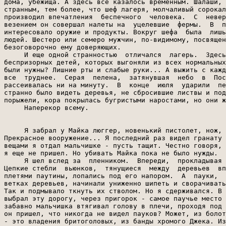
дома, убежища. А здесь все казалось временным. Шалаши, 
странным, тем более, что шеф лагеря, молчаливый сорокал
производил впечатления  беспечного  человека.  С  невер
везением он совершал налеты на  уцелевшие  фермы.  В  п
интересовало оружие и продукты. Вокруг шефа  была  лишь
людей. Шестеро или семеро мужчин, по-видимому, посвящен
безоговорочно ему доверяющих.

     И еще одной странностью  отличался  лагерь.  Здесь
беспризорных детей, которых выгоняли из всех нормальных
были нужны? Лишние рты и слабые руки... А выжить с кажд
все  труднее.  Серая  пелена,  затянувшая  небо  в  Пос
рассеивалась ни на минуту.  В  конце  июля  ударили  пе
странно было видеть деревья, не сбросившие листвы и под
порыжели, кора покрылась бугристыми наростами, но они ж
     Наперекор всему.

     Я забрал у Майка люггер, новенький пистолет, нож, 
Прекрасное вооружение... Я последний раз видел гранату 
вещами я отдал мальчишке - пусть тащит. Честно говоря, 
я еще не пришел. Но убивать Майка пока не было нужды.

     Я шел вслед за  пленником.  Впереди,  прокладывая 
Цепкие стебли  вьюнков,  тянущиеся  между  деревьев  вп
плетями паутины, лопались под его напором.  А  пауки,  
ветках деревьев, начинали униженно шипеть и сворачивать
Так и подмывало ткнуть их стволом. Но я сдерживался. В 
выбрал эту дорогу, через пригорок - самое паучье место 
забавно мальчишка втягивал голову в плечи, проходя под 
он пришел, что никогда не видел пауков? Может, из болот
- это владения бритоголовых, из банды хромого Джека. Из