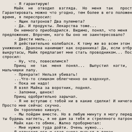
     - Я гарантирую!

     Майк  не  отводил  взгляда.  Но  меня  так   прост
Гарантировать можно что угодно, тем более в его положен
время, я переспросил:

     - Ящик патронов? Два пулемета?

     - Да. И продукты. Лекарства тоже...

     Он немного приободрился. Видимо, понял, что меня  
предложение. Впрочем, кого бы оно не заинтересовало?

     - Двести миль...

     Я действительно колебался. К тому же во всем этом 
унижения. Дракона нанимают как охранника! Да, если отбр
выкрутасы, Майк предлагает мне стать проводником... Пос
спросил:

     - Ну, что, повеселимся?

     Принц  не  так  меня  понял...  Выпустил  когти,  
мальчишки лапу.

     - Прекрати! Нельзя убивать!

     ...Что-то слишком облегченно он вздохнул.

     - Пока не надо!

     Я взял Майка за воротник, поднял.

     - Запомни, щенок!

     Принц одобрительно зарычал.

     - Я не вступаю с тобой ни в какие сделки! И ничего
Просто мне сейчас скучно.

     Он торопливо кивнул.

     - Мы пойдем вместе. Но в любую минуту я могу перед
ты будешь наглеть, я не дам за тебя и стреляного патрон
     Майк как-то обмяк. Жалко пробормотал:

     - Мне нужно туда дойти. Очень нужно...

     Я отпустил его и стал снова рыться в вещах.
