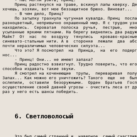
6. Светловолосый
     Это был самый странный и, наверное, самый счастлив