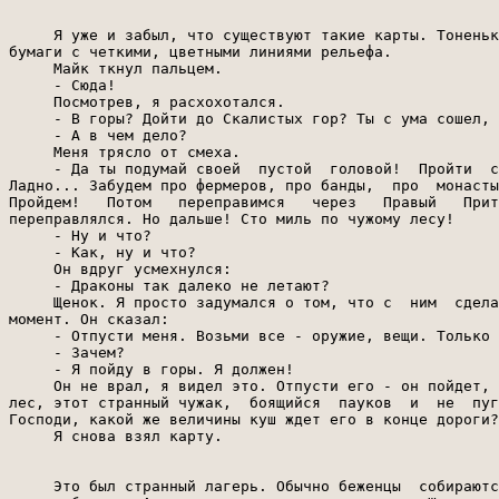
     Я уже и забыл, что существуют такие карты. Тоненьк
бумаги с четкими, цветными линиями рельефа.

     Майк ткнул пальцем.

     - Сюда!

     Посмотрев, я расхохотался.

     - В горы? Дойти до Скалистых гор? Ты с ума сошел, 
     - А в чем дело?

     Меня трясло от смеха.

     - Да ты подумай своей  пустой  головой!  Пройти  с
Ладно... Забудем про фермеров, про банды,  про  монасты
Пройдем!   Потом   переправимся   через   Правый   Прит
переправлялся. Но дальше! Сто миль по чужому лесу!

     - Ну и что?

     - Как, ну и что?

     Он вдруг усмехнулся:

     - Драконы так далеко не летают?

     Щенок. Я просто задумался о том, что с  ним  сдела
момент. Он сказал:

     - Отпусти меня. Возьми все - оружие, вещи. Только 
     - Зачем?

     - Я пойду в горы. Я должен!

     Он не врал, я видел это. Отпусти его - он пойдет, 
лес, этот странный чужак,  боящийся  пауков  и  не  пуг
Господи, какой же величины куш ждет его в конце дороги?

     Я снова взял карту.

     Это был странный лагерь. Обычно беженцы  собираютс