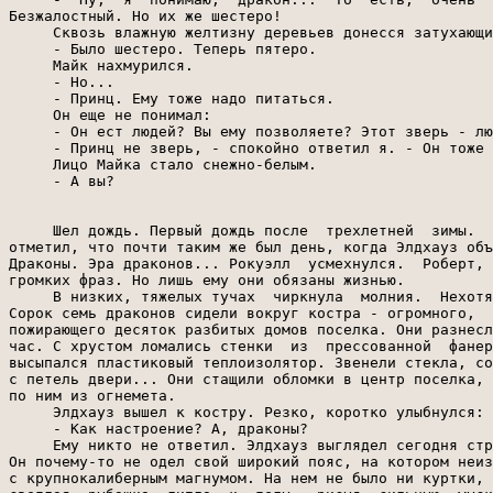
Безжалостный. Но их же шестеро!

     Сквозь влажную желтизну деревьев донесся затухающи
     - Было шестеро. Теперь пятеро.

     Майк нахмурился.

     - Но...

     - Принц. Ему тоже надо питаться.

     Он еще не понимал:

     - Он ест людей? Вы ему позволяете? Этот зверь - лю
     - Принц не зверь, - спокойно ответил я. - Он тоже 
     Лицо Майка стало снежно-белым.

     - А вы?

     Шел дождь. Первый дождь после  трехлетней  зимы.  
отметил, что почти таким же был день, когда Элдхауз объ
Драконы. Эра драконов... Рокуэлл  усмехнулся.  Роберт, 
громких фраз. Но лишь ему они обязаны жизнью.

     В низких, тяжелых тучах  чиркнула  молния.  Нехотя
Сорок семь драконов сидели вокруг костра - огромного,  
пожирающего десяток разбитых домов поселка. Они разнесл
час. С хрустом ломались стенки  из  прессованной  фанер
высыпался пластиковый теплоизолятор. Звенели стекла, со
с петель двери... Они стащили обломки в центр поселка, 
по ним из огнемета.

     Элдхауз вышел к костру. Резко, коротко улыбнулся:

     - Как настроение? А, драконы?

     Ему никто не ответил. Элдхауз выглядел сегодня стр
Он почему-то не одел свой широкий пояс, на котором неиз
с крупнокалиберным магнумом. На нем не было ни куртки, 