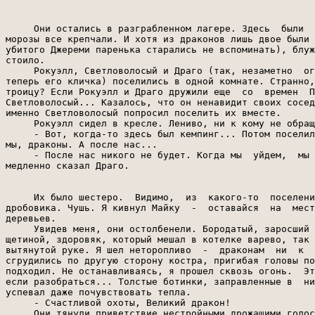
     Они остались в разграбленном лагере. Здесь  были  
морозы все крепчали. И хотя из драконов лишь двое были 
убитого Джереми паренька старались не вспоминать), блуж
стоило.

     Рокуэлл, Светловолосый и Драго (так, незаметно  ог
теперь его кличка) поселились в одной комнате. Странно,
троицу? Если Рокуэлл и Драго дружили еще  со  времен  П
Светловолосый... Казалось, что он ненавидит своих сосед
именно Светловолосый попросил поселить их вместе.

     Рокуэлл сидел в кресле. Лениво, ни к кому не обращ
     - Вот, когда-то здесь был кемпинг... Потом поселил
мы, драконы. А после нас...

     - После нас никого не будет. Когда мы  уйдем,  мы 
медленно сказал Драго.

     Их было шестеро.  Видимо,  из  какого-то  поселени
дробовика. Чушь. Я кивнул Майку  -  оставайся  на  мест
деревьев.

     Увидев меня, они остолбенели. Бородатый, заросший 
щетиной, здоровяк, который мешал в котелке варево, так 
вытянутой руке. Я шел неторопливо  -  драконам  ни  к  
сгрудились по другую сторону костра, пригибая головы по
подходил. Не останавливаясь, я прошел сквозь огонь.  Эт
если разобраться... Толстые ботинки, заправленные в  ни
успевал даже почувствовать тепла.

     - Счастливой охоты, Великий дракон!

     Они тянули приветствие нестройными дрожащими голос