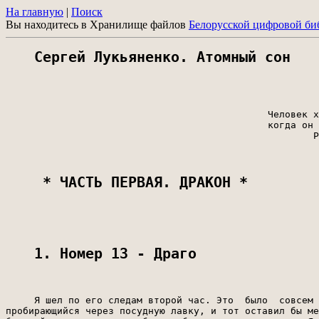
На главную
|
Поиск
Вы находитесь в Хранилище файлов
Белорусской цифровой би
Сергей Лукьяненко. Атомный сон
                                              Человек х
                                              когда он 
                                                      Р
 * ЧАСТЬ ПЕРВАЯ. ДРАКОН * 
1. Номер 13 - Драго