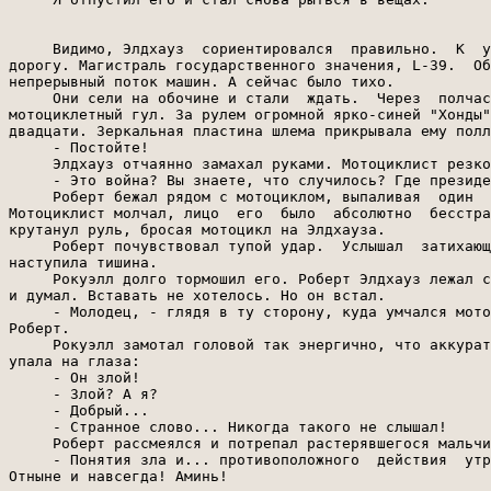
     Видимо, Элдхауз  сориентировался  правильно.  К  у
дорогу. Магистраль государственного значения, L-39.  Об
непрерывный поток машин. А сейчас было тихо.

     Они сели на обочине и стали  ждать.  Через  полчас
мотоциклетный гул. За рулем огромной ярко-синей "Хонды"
двадцати. Зеркальная пластина шлема прикрывала ему полл
     - Постойте!

     Элдхауз отчаянно замахал руками. Мотоциклист резко
     - Это война? Вы знаете, что случилось? Где президе
     Роберт бежал рядом с мотоциклом, выпаливая  один  
Мотоциклист молчал, лицо  его  было  абсолютно  бесстра
крутанул руль, бросая мотоцикл на Элдхауза.

     Роберт почувствовал тупой удар.  Услышал  затихающ
наступила тишина.

     Рокуэлл долго тормошил его. Роберт Элдхауз лежал с
и думал. Вставать не хотелось. Но он встал.

     - Молодец, - глядя в ту сторону, куда умчался мото
Роберт.

     Рокуэлл замотал головой так энергично, что аккурат
упала на глаза:

     - Он злой!

     - Злой? А я?

     - Добрый...

     - Странное слово... Никогда такого не слышал!

     Роберт рассмеялся и потрепал растерявшегося мальчи
     - Понятия зла и... противоположного  действия  утр
Отныне и навсегда! Аминь!
