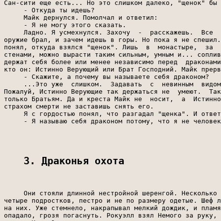
Сан-сити еще есть... Но это слишком далеко, "щенок" бы 
     - Откуда ты идешь?

     Майк дернулся. Помолчал и ответил:

     - Я не могу этого сказать.

     Ладно. Я усмехнулся. Захочу  -  расскажешь.  Все  
оружие брал, и зачем идешь в горы. Но пока я не спешил.
понял, откуда взялся "щенок". Лишь  в  монастыре,  за  
стенами, можно вырасти таким сильным, умным и... соплив
держат себя более или менее независимо перед  драконами
кто он: Истинно Верующий или Брат Господний. Майк прерв
     - Скажите, а почему вы называете себя драконом?

     ...Это уже  слишком.  Задавать  с  невинным  видом
Пожалуй, Истинно Верующие так держаться не  умеют.  Так
только Братьям. Да и креста Майк не  носит,  а  Истинно
страхом смерти не заставишь снять его.

     Я с гордостью понял, что разгадал "щенка". И ответ
     - Я называю себя драконом потому, что я не человек
3. Драконья охота