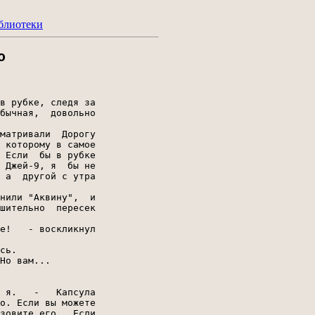
блиотеки
о