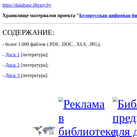
https://database.library.by
Хранилище материалов проекта "
Белорусская цифровая б
СОДЕРЖАНИЕ:
- более 1.000 файлов (.PDF, .DOC, .XLS, .JPG);
-
Диск 1
[
литература
]
;
-
Диск 2
[
литература
]
;
-
Диск 3
[
литература
]
.