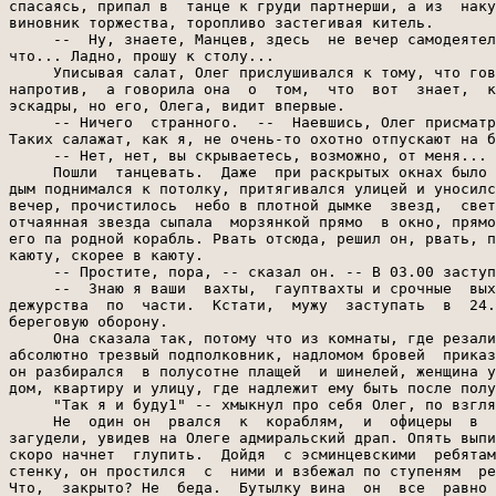
спасаясь, припал в  танце к груди партнерши, а из  наку
виновник торжества, торопливо застегивая китель.

     --  Ну, знаете, Манцев, здесь  не вечер самодеятел
что... Ладно, прошу к столу...

     Уписывая салат, Олег прислушивался к тому, что гов
напротив,  а говорила она  о  том,  что  вот  знает,  к
эскадры, но его, Олега, видит впервые.

     -- Ничего  странного.  --  Наевшись, Олег присматр
Таких салажат, как я, не очень-то охотно отпускают на б
     -- Нет, нет, вы скрываетесь, возможно, от меня... 
     Пошли  танцевать.  Даже  при раскрытых окнах было 
дым поднимался к потолку, притягивался улицей и уносилс
вечер, прочистилось  небо в плотной дымке  звезд,  свет
отчаянная звезда сыпала  морзянкой прямо  в окно, прямо
его па родной корабль. Рвать отсюда, решил он, рвать, п
каюту, скорее в каюту.

     -- Простите, пора, -- сказал он. -- В 03.00 заступ
     --  Знаю я ваши  вахты,  гауптвахты и срочные  вых
дежурства  по  части.  Кстати,  мужу  заступать  в  24.
береговую оборону.

     Она сказала так, потому что из комнаты, где резали
абсолютно трезвый подполковник, надломом бровей  приказ
он разбирался  в полусотне плащей  и шинелей, женщина у
дом, квартиру и улицу, где надлежит ему быть после полу
     "Так я и буду1" -- хмыкнул про себя Олег, по взгля
     Не  один он  рвался  к  кораблям,  и  офицеры  в  
загудели, увидев на Олеге адмиральский драп. Опять выпи
скоро начнет  глупить.  Дойдя  с эсминцевскими  ребятам
стенку, он простился  с  ними и взбежал по ступеням  ре
Что,  закрыто? Не  беда.  Бутылку вина  он  все  равно 