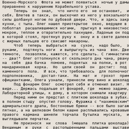
Военно-Морского  Флота не может появиться  ночью у дамы
приравнено к нарушению Корабельного устава.

     Теперь  он  знал,  что ничто его  не остановит,  и
себя
.
 Влетев в такси, он выскочил из него у вокзального ресторана и изо всей
силы долбанул ногою по дубовой двери. Что, и здесь закрыто? Тогда со стороны
кухни, с тыла. Олег нашел приоткрытое  окно, ведущее в  непроглядную темень,
поболтал  расшалившимися ногами,  прыгнул в неизвестность и попал  во что-то
мокрое, теплое и отвратительно пахнущее. Ладонью он поддел жиденькую кашицу,
в которой стоял, протянул руку к  окну и в свете далекого фонаря увидел, что
с жирных пальцев его свисают макароны.
     Чтоб  теперь  выбраться  на  сухое,  надо было,  за что-то  ухватившись
руками,  подтянуть ноги  и выпрыгнуть из чана  вон. Две  скобы, нащупанные в
темноте,  позволяли, кажется, это сделать. С гимнастическим  возгласом "...и
-- два!" Олег оттолкнулся от скользкого дна чана, рванул тело кверху и вылил
на  себя  два бачка  помоев, поднятых  на полки, в рот  ему,  кстати, попала
мандариновая  корка.  Но  цели своей  он  достиг:  под  ногами  была  твердь
каменного  пола.  И все, что требовалось  для полночного  визита  к  супруге
подполковника,   достал-таки.  На  мат  и  грохот  примчалась   буфетчица  с
официантками, Олега узнали, принесли ему вино и шоколад.
     Под фонарем Олег  осмотрел себя и отменил визит. Но и на линкор в таком
виде... Держась подальше от фонарей, где  можно задами,  Олег двинулся вдоль
Лабораторной улицы, к дому, в котором снимали квартиру Векшины.
     Перед ними он предстал с плиткою шоколада в зубах.  Подошел к зеркалу и
в полном стыду  опустил голову. Фуражка с "нахимовским" козырьком, шинель из
адмиральского драпа, бостоновые брюки -- все было загажено,  все  в радужных
пятнах, а на шелковом белом кашне расплывались кровавые томатные  кляксы. Из
правого  кармана  шинели  торчала  бутылка  муската,  из  другого  кокетливо
выглядывали перчатки.
     Не произнося  ни  слова  (мешала  плитка шоколада),  Олег  повернулся к
Векшиным  и  руки  с  растопыренными  пальцами  выставил, как  на  приеме  у
невропатолога.  Ритка Векшина расплакалась, а Степа  выругался, взял ведра и
пошел к колонке за водой...
     В  восьмом часу утра к Минной  стенке подошел рейсовый  барказ,  чтоб к
подъему флага доставить на линкор  офицеров  и  сверхсрочников. Вычищенный и
отмытый  Олег  Манцев  отвечал на  приветствия друзей,  руку  его  оттягивал
сверток со  старой шинелью. Вчерашний  алкоголь уже перегорел  в его могучем
организме,  Олег был  трезв и мысли его были  по-утреннему ясны.  В барказе,
отвернувшись от  брызг и ветра, смотрел он  на удалявшуюся Минную стенку, на
буксирчик, крушивший волны, на Павловский мысок, проплывавший мимо.  Кричали
чайки, на кораблях шла приборка, давно уже начался обычный день эскадры.
     Летом  прошлого  1952  года  кому-то  в  каюте  No 61 пришла мысль  все
внутрикаютные события отмечать приказами.
     Так и  сделали. Приказы  по  форме напоминали громовые  документы штаба
эскадры.
     Всем доставалось в этих  приказах, Олегу Манцеву больше всех. Месяца не
прошло с начала офицерской службы, а в каюте после отбоя зачитали:

     5 августа 1952 г. No 001
     Бухта Северная.
     ПРИКАЗ по каюте No 61 линейного корабля
     3 августа  с. г.  лейтенант МАНЦЕВ  О.  П. прибыл с берега в  нетрезвом
состоянии,  распространяя запах муската "Красный камень" и духов "Магнолия",
При тщательном  осмотре вышеупомянутого лейтенанта МАНЦЕВА О. П.  обнаружено
следующее:  за  звездочку  левого  погона  зацепился  женский  волос,  масть
которого  установить  не  удалось,  равно  как  и принадлежность; из  денег,
отпущенных  МАНЦЕВУ  на культурно-массовые  мероприятия,  недостает  большей
части их; структура  грязи  на ботинках свидетельствует о том, что лейтенант
МАНЦЕВ увольнение проводил в районе Корабельной стороны, пользующейся дурной
славой.
     Подобные  нарушения дисциплины могли привести  к тяжелым последствиям и
возбудить к  каюте  нездоровый интерес старшего помощника  командира корабля
капитана 2 ранга Милютина Ю. И.
     За допущенные ошибки и потерю бдительности приказываю:
     Лейтенанта МАНЦЕВА О. П, арестовать на 3 (три) банки сгущенного молока.
     Командир каюты ст. лейт. Векшин.

     Из тридцати пяти приказов,  оглашенных в каюте,  пятнадцать посвящались
Манцеву.
     Особо старательно трудились над шестнадцатым, в поте лица.

     18 марта 1953 г. No 036
     Бухта Северная.
     ПРИКАЗ по каюте No 61 линейного корабля
     Содержание: о  кощунственном отношении  члена каюты  МАНЦЕВА  О.  П.  к
символам и знакам доблестных Военно-Морских Сил и наказании виновного.
     15 марта  с. г. лейтенант  МАНЦЕВ О. П. с  неизвестной целью  проник  в
23.45  по   московскому  времени  в   служебное  помещение   ресторана   при
железнодорожном  вокзале ст. Севастополь. Благодаря  смелости обслуживающего
ресторан персонала  преступные намерения  МАНЦЕВА  О. П.  не  осуществились.
Вынужденный обратиться в бегство, преступник  нашел укрытие у ст. лейтенанта
ВЕКШИНА С. Т., который на  предварительном  следствии показал, что МАНЦЕВ О.
П. осквернил помоями шинель, фуражку и брюки.
     Проступок  лейтенанта  МАНЦЕВА  является  вопиющим  актом  легкомыслия,
который  следует  приравнять  к   диверсионно-террористической  деятельности
классовых врагов Черноморского флота.
     Приказываю: Лейтенанта  МАНЦЕВА О.  П. за надругательство над святынями
ВМС арестовать на две бутылки коньяка и объявить ему  выговор с занесением в
книгу жалоб ресторана.
     Командир каюты ст. лейтенант Векшин.
     Приказ, как и все предыдущие,  составляли втроем.  Втроем  же и сожгли:
Степа  разорвал приказ  на  части, Борис  собрал обрывки,  Олег поднес огонь
зажигалки.
     --  Приказ  обжалованию не  подлежит,  --  забубнил  Гущин,  -- и будет
приведен в исполнение после похода.
     О нем,  походе, и  заговорили. Поход тяжелейший: на флот прибыл адмирал
Немченко  -- главный инспектор боевой  подготовки, кислая жизнь  обеспечена,
командующий эскадрой флаг свой перенесет на линкор.
     Лучшее  лекарство  от всех грядущих бед --  заблаговременный  сон.  Все
полезли под  одеяла.  Олегу не  спалось.  Долго  ворочался,  потом привстал,
поняв, что и Гущин не спит.
     -- Мерзость какая-то на душе,  -- признался он.  -- Что-то нехорошее со
мной происходит. Шинель эта опять же.
     -- Плюнь, -- дал верный совет Гущин. -- Все проходит. Все, к сожалению,
проходит.  Плохо  то, что  ты начал  думать.  Не для этого  дана  голова. Ты
подумай  -- и прекрати думать. -- Думать, чтоб не  думать?..  Порочный круг.
Борис Гущин как-то обреченно  вздохнул. -- Нет, Олежка.  Научиться не думать
-- это то. для чего мы созданы. Поверь мне.
     Три  коротких  тревожных   звонка  предваряют  возникновение  длинного,
надсадного, кажущегося  бесконечным звука, который проникает  во все отсеки,
выгородки,  кубрики и  каюты линкора,  несется взрывной волной по верхним  и
нижним палубам, -- и громадный корабль, начиненный динамиками трансляции, на
весь  рейд  ревет  голосом старшего помощника командира  корабля  капитана 2
ранга Милютина: "Учебная боевая тревога!.. Учебная боевая тревога!.."
     Тысяча  двести  человек  вскакивают  с 