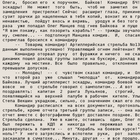
Олега,  бросил его  к поручням.  Байков!  Командир  БЧ!
эскадры!  Не  может  того  быть,  чтоб не  заметил  он 
замедления  пристрелки! Сейчас  расширит глаза, прикине
сузит зрачки до нацеленных в тебя копий, вонзит их в гр
ненавистью,  пойдут вкось и вкривь,  уродуя и без того 
раза  уже попадал Олег Манцев под гнев Байкова  и пуще 
"Я вэм пэкажу, как пэзорить кэрабль!" -- трижды звучало
ну, смелее... -- подтолкнул Манцева комдив.  И,  спасая
стремглав бросился к командиру

     --  Товарищ командир! Артиллерийская стрельба No13
данным выполнена успешно! Управляющий огнем лейтенант М
     Командир оторвал руку  от фуражки и ничего  не ска
динамик пошел доклад группы записи на буксире, доклад в
каждому  на мостике. Все  было  правильно,  отклонения 
превышали допусков.

     -- Молодец!  -- с  чувством сказал командир, и  Ол
что  второй раз  уже  слышал  "молодца"  от.  командира
Байкова. Лучший артиллерист эскадры, командир боевой ча
вовсе  не  о  стрельбе говорил с замполитом... 
А
 вот  и
поздравлять:  капитан  2  ранга  Лукьянов,   строгий,  
появляющийся на  верхней  палубе в рабочем  кителе. Улы
Степа Векшин украдкою, сильно, со значением сжал его ло
     Командир расписался  на всех документах, протоколь
стрельбе, кроме отчета третьей группы записи, -- она на
отчет вместе с фотографиями будет доставлен позднее. Вс
Стрельба сделана.  Уже в каюте, оставшись  один, Олег п
был  пережить  в  КДП  и  никогда  не  переживал  на  с
развернулась в памяти --  от "Корабль на боевом курсе!"
ноль!" У  него затряслись и вспотели  руки,  рот  запол
заскакали в суматохе... Минута, другая -- и все прошло.
