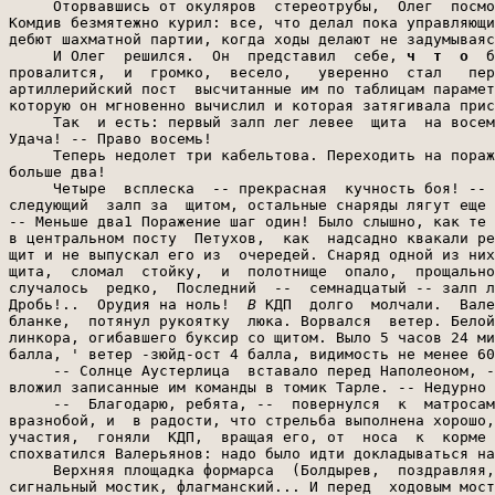
ч  т  о
  б
провалится,  и  громко,  весело,   уверенно  стал   пер
артиллерийский пост  высчитанные им по таблицам парамет
которую он мгновенно вычислил и которая затягивала прис
     Так  и есть: первый залп лег левее  щита  на восем
Удача! -- Право восемь!

     Теперь недолет три кабельтова. Переходить на пораж
больше два!

     Четыре  всплеска  -- прекрасная  кучность боя! -- 
следующий  залп за  щитом, остальные снаряды лягут еще 
-- Меньше два1 Поражение шаг один! Было слышно, как те 
в центральном посту  Петухов,  как  надсадно квакали ре
щит и не выпускал его из  очередей. Снаряд одной из них
щита,  сломал  стойку,  и  полотнище  опало,  прощально
случалось  редко,  Последний  --  семнадцатый -- залп л
Дробь!..  Орудия на ноль!  
В
 КДП  долго  молчали.  Вале
бланке,  потянул рукоятку  люка. Ворвался  ветер. Белой
линкора, огибавшего буксир со щитом. Выло 5 часов 24 ми
балла, ' ветер -зюйд-ост 4 балла, видимость не менее 60
     -- Солнце Аустерлица  вставало перед Наполеоном, -
вложил записанные им команды в томик Тарле. -- Недурно 
     --  Благодарю, ребята, --  повернулся  к  матросам
вразнобой, и  в радости, что стрельба выполнена хорошо,
участия,  гоняли  КДП,  вращая его, от  носа  к  корме 
спохватился Валерьянов: надо было идти докладываться на
     Верхняя площадка формарса  (Болдырев,  поздравляя,
сигнальный мостик, флагманский... И перед  ходовым мост