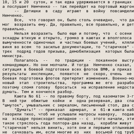
я
 каюта наб
Говорили тихо, чтоб не услышали матросы наверху,  подав
на  эскадре происходит неладное -- с  этого начали, эти
такое стряслось года полтора-два назад,  корабли живут 
"старичков" нельзя винить, хотя они и первыми отлыниваю
не  сачковать им, если многие из  них  восьмой год труб