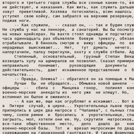
второго и третьего годов службы все сонные какие-то, вя
не действуют, и наказания. Как жить, как служить дальше
зовут  приветливой. Хозяева  потеснились, всем нашлось 
уступил  свою койку, сам забрался на верхнюю резервную,
поджав ноги.

     -- Как служили,  -- сказал он, -- так и будем служ
Не служба у нас на линкоре,  а санаторий. Вы бы посмотр
на новых крейсерах. На вахте стоял однажды и подсчитал:
часа одиннадцать раз объявляли  боевую  тревогу, обязан
отрабатывали. В бинокль смотрю и  вижу: офицеры  по  ве
нерадивых  выискивают...  Нет,   тут  думать   нечего. 
напортачили, палку перегнули, охоту к службе отбили. Ад
     Степенный,  основательный,   грузный  Степан  Векш
возводить хулу на адмиралов не позволил. Сказал примири
неправильно    понимают,    руководящие    документы   
действительность,  дают  искаженное представление  о  б
начальства...

     -- Правда, Олежка? -- обратился он за помощью 
к
 Ма
     Лучше  бы  не обращался... Обмывка новой шинели  -
офицеры  --   сбила  с   Манцева  гонор,   полинял  ком
военно-морские  анекдоты из  него уже  не хлещут. Но,  
вспомнил он былое и оживился.

     -- А как же, еще как огрубляют и искажают... Вот в
в  Питере  случай, в цирке... Укротительница львов пред
приперлись в цирк два матроса с "Чапаева", с пьяных гла
чему, сняли ремни  и  бросились  к  укротительнице, спа
загрызть, мол, хотели они ее. Ну, скрутили  матросиков,
все-таки  общественное  место,   дело   дошло  до   ком
военно-морской базы.  Тот  и  врезал матросикам по двад
содержанием на гарнизонной гауптвахте. И такую формулир