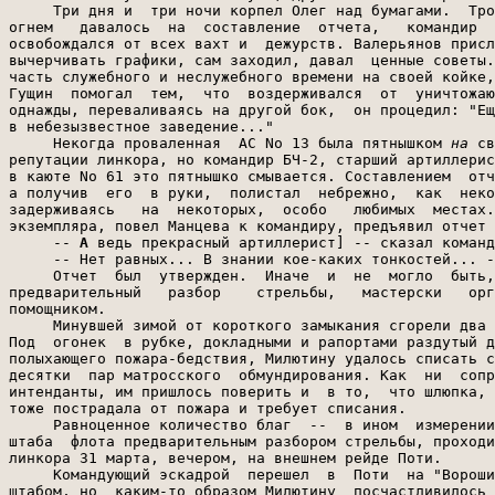
     Три дня и  три ночи корпел Олег над бумагами.  Тро
огнем   давалось  на  составление  отчета,   командир  
освобождался от всех вахт и  дежурств. Валерьянов присл
вычерчивать графики, сам заходил, давал  ценные советы.
часть служебного и неслужебного времени на своей койке,
Гущин  помогал  тем,  что  воздерживался  от  уничтожаю
однажды, переваливаясь на другой бок,  он процедил: "Ещ
в небезызвестное заведение..."

     Некогда проваленная  АС No 13 была пятнышком 
на
 св
репутации линкора, но командир БЧ-2, старший артиллерис
в каюте No 61 это пятнышко смывается. Составлением  отч
а получив  его  в руки,  полистал  небрежно,  как  неко
задерживаясь   на  некоторых,  особо   любимых  местах.
экземпляра, повел Манцева к командиру, предъявил отчет 
     -- 
А
 ведь прекрасный артиллерист] -- сказал командир о Манцеве.
     -- Нет равных... В знании кое-каких тонкостей... -- подтвердил Байков.
     Отчет  был  утвержден.  Иначе  и  не  могло  быть,  ибо  состоялся  уже
предварительный   разбор    стрельбы,   мастерски   организованный   старшим
помощником.
     Минувшей зимой от короткого замыкания сгорели два  блока в  радиорубке.
Под  огонек  в рубке, докладными и рапортами раздутый до непреодолимой стены
полыхающего пожара-бедствия, Милютину удалось списать сотни метров брезента,
десятки  пар матросского  обмундирования. Как  ни  сопротивлялись  береговые
интенданты, им пришлось поверить и  в то,  что шлюпка,  год назад пропавшая,
тоже пострадала от пожара и требует списания.
     Равноценное количество благ  --  в ином  измерении -- выжал  Милютин из
штаба  флота предварительным разбором стрельбы, проходившим  в кают-компании
линкора 31 марта, вечером, на внешнем рейде Поти.
     Командующий эскадрой  перешел  в  Поти  на "Ворошилов"  вместе со своим
штабом, но  каким-то образом Милютину  посчастливилось  пригласить на разбор
командующего флотом. Офицерам же штаба намекнул, что разбор - чисто местное,
линкоровское  дело   и  примазываться   к  нему  не  следует.  Но  поскольку
командующий  флотом направился в кают-компанию, штабу  ничего не оставалось,
как следовать  за  ним, испрашивая  разрешения присутствовать на  разборе  у
старшего   помощника,   официального,   законного   и    уставного   хозяина
кают-компании.
     "Служба  на линкоре  поставлена  так блестяще,  офицеры  линкора  столь
дисциплинированны  и  грамотны, что  говорить о  достижениях БЧ-2,  то  есть
хвалить  корабль  за успех в стрельбе  No 13,  незачем",  -- такой тон задал
вступительным  словом Милютин. И офицеры линкора.  действительно  грамотные,
квалифицированные  специалисты (к тому  же с полуслова понимавшие старпома),
вовсю  поносили  лейтенанта Манцева  за  неверное пробанивание  стволов,  за
неправильную    рецептуру   смазки   лейнеров.    Манцев   пылко   защищался
наставлениями. Байков показал не отмененный штабом циркуляр (был такой  грех
за штабом флота). Валерьянов привел  никем  не понятую латинскую пословицу и
помахал тетрадкою с телефонограммой артотдела флота...
     Экспромт удался. Выходило, что,  не будь ошибок  флагарта и  артотдела,
линкор давно бы выполнил  не  только АС No 13,  но  и все зачетные;  линкор,
короче, готов к стрельбам на приз министра.
     Улов был значительным: Манцеву -- благодарность от командующего флотом,
всем  прочим -- от начальника штаба флота: линкору засчитали курсовую задачу
No 3;  в ежегодном отчете, который штаб  флота посылал  командованию училищ,
решено  было отметить  специальным пунктом хорошее начало службы  и отличную
боевую  выучку  выпускников  училища  имени  Фрунзе: поскольку  па  эсминцах
участились  ЧП,  приказано  было назначать  помощниками командиров  эсминцев
только офицеров, прошедших линкоровскую школу.
     Олег  Манцев обманывать своих друзей не мог. И  поздним вечером того же
31 марта все чистосердечно рассказал в каюте.
     Он  говорил  о намеренной ошибке  и  видел, как морщится  в  недоумении
Степан Векшин, как напрягается Борис Гущин.
     Кончил  же тем, что предложил  составить  очередной шутовской приказ по
каюте -- "О преступном отношении  командира 5-й батареи  к проведению АС  No
13".  Он  даже начал  писать  черновик  приказа. Остановил его Степа, как-то
жалко попросив: -- Ты, Олежка, с этим делом помягче... Служба есть служба...
Да и никого ты не обманывал... Щит-то вдребезги! -- обрадовался вдруг Степа.
-- Ты, Олежка, пойми: дорогу ты себе этой стрельбой проложил ровную. ..
     -- Ровную! -- подтвердил Гущин сдавленно.  Был он необыкновенно бледен,
и на бледном лице горели синие глаза.
     -- Ведь  что получается... -- воодушевленно продолжал Степа. -- Линкору
дают  внезапную вводную на  проведение стрельбы. Личный состав к стрельбе не
готовился,  управляющий  огнем  проинструктирован  не был...  Тебя  ведь  не
инструктировали, Олежка? -- Н-нет...
     -- Вот видишь. А ты отстрелялся. Честь и хвала. Тебе все обязаны. И еще
тебе скажу:  слышал лично  приказ  командира собственными ушами, Валерьянову
сказано было  -  писать представление  на  тебя, на  старшего  лейтенанта...
Точно. --  Точно! --  вновь  подтвердил  Борис  Гущин.  Полтора  года  назад
появился  он  на  линкоре.  Был  на Балтике  помощником  командира  эсминца,
капитан-лейтенантом, и  там же на  Балтике  был  судом  чести разжалован  до
старшего лейтенанта. За что -- не говорил, и даже в каюте No 61 его ни о чем
не спрашивали,  но догадывались,  что постигла его кара, им не  заслуженная,
потому что сам Милютин не хотел замечать то, что знали и видели все: большую
часть  служебного  времени  старший  лейтенант  Борис  Гущин,  командир  7-й
батареи,  проводит на койке, скрытой портьерою,  громит оттуда всех  и  вся.
Глуховатый басок его вещал, как из  гроба, да и сам Гущин гробом называл два
кубических  метра каюты, в  которых обитало его тело. Он мог молчать часами,
сутками, предохранительный колпачок зенитного снаряда, повисший  на цепочке,
служил ему пепельницей, и  когда  о металл постукивала пластмасса мундштука,
Олег и Степан имели право спросить о чем-либо товарища.
     --  Стыдно все-таки...  -- не сдавался  Олег. Стыд  был  и в  том,  что
сознавал  он:  смирился уже, но хочет подлость свою облагородить признанием,
поддержкой...
     Одним  прыжком  одолел Гущин  расстояние от койки до стола.  Пальцы его
сомкнулись на горле Манцева.
     -- Замолчи!.. -- прошипел он. -- Замолчи, недоносок!.. Ты слышишь меня?
--  Он  ослабил пальцы, и Олег  промычал,  что да,  слышит.  --  Запомни: на
основании  сообщенных тебе  данных о цели, о направлении и скорости ветра, о
температуре и плотности воздуха ты  рассчитал по таблицам исходные установки
прицела и целика. Пристрелочный залп лег левее на восемь тысячных дистанции,
потому что в сообщенных тебе данных были ошибки измерения, потому что линкор
мог рыскнуть в момент залпа, потому что ветер мог измениться, потому  что...
Десятки, "потому что", десятки причин, повлиявших на точность пристрелки при
такой   несовершенной   схеме  управления  огнем,  как  наша,  линкоровская,
установленная  в 1931 году.  Такой вынос по целику  считается  "отличным"...
Далее  ты  ввел корректуры,  дал еще один  залп  и в строгом соответствии  с
правилами стрельбы скомандовал пристрелочный уступ... Понял?
     -- Понял, --  прохрипел Олег,  растирая шею... А Борис  Гущин  поспешил
убраться в свой гроб. Чиркнула спичка, колыхнулась портьера, Борис курил.
     --  Не   совсем  понял,  --  донеслось  до   Манцева.  --  Ты  отличный
артиллерист. Многих я  знаю из нашей братии, из тех, кто в считанные секунды
обязан  самостоятельно принимать  ответственные  решения. И  никто  из  них,
поверь  мне,  в  предстрельбовом мандраже не смог  бы рассчитать  границы, в
которых  можно произвольно  менять  исходные  данные.  Да  еще  когда  рядом
смышленый  комдив,  сам  артиллерист  от  бога... Ты  как футболист, который
целится мячом в штангу,  чтоб уж от штанги мяч  влетел в ворота... Искусство
высшей пробы. Вот это ты должен понимать!  И точка! Еще раз услышу от тебя о
выносе и пристрелке -- несдобровать!
     Миротворца Векшина такая речь могла только обрадовать.
     -- Истинная правда, Олежка, истинная... Садись,  пиши отчет -- во славу
каюты, во славу эскадры...
     В  бухте  Лазаревской на борт  линкора прибыл адмирал Немченко. Команду
для  встречи  не выстраивали  --  таков был приказ  его. На нижней  площадке
парадного трапа  фалрепные  (четыре  офицера -- ладные,  красивые,  высокие)
выхватили адмирала  из  подошедшего  катера, невесомой  пушинкой  подняли  и
перенесли. Немченко  побрыкал ногами в воздухе, обосновался на трапе и бодро
поднялся  на  ют.  П