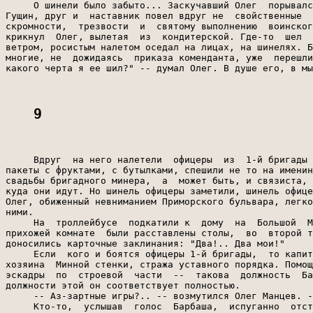
9
     Вдруг  на него налетели  офицеры  из  1-й бригады 
пакеты с фруктами, с бутылками, спешили не то на именин
свадьбы бригадного минера,  а  может быть, и связиста, 
куда они идут. Но шинель офицеры заметили, шинель офице
Олег, обиженный невниманием Приморского бульвара, легко
ними.

     На  троллейбусе  подкатили к  дому  на  Большой  М
прихожей комнате  были расставлены столы,  во  второй т
доносились карточные заклинания: "Два!.. Два мои!"

     Если  кого и боятся офицеры 1-й бригады,  то капит
хозяина  Минной стенки, стража уставного порядка. Помощ
эскадры  по  строевой  части  --  такова  должность  Ба
должности этой он соответствует полностью.

     -- Аз-зартные игры?.. -- возмутился Олег Манцев. -
     Кто-то,  услышав  голос  Барбаша,  испуганно  отст