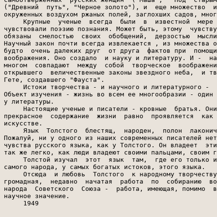
("Древний  путь", "Черное золото"), и  еще множество  и
окруженных воздухом ржаных полей, заглохших садов, мног
     Крупные  ученые  всегда  были  в  известной  мере 
чувствовали поэзию познания. Может быть, этому  чувству
обязаны  смелостью  своих  обобщений,  дерзостью  мысли
Научный закон почти всегда извлекается , из множества о
будто  очень далеких друг  от друга  фактов при  помощи
воображения. Оно создало  и науку и литературу. И -  на
многом  совпадают  между  собой  творческое  воображени
открывшего  величественные законы звездного неба,  и тв
Гете, создавшего "Фауста".

     Истоки творчества - и научного и литературного -  
Объект изучения - жизнь во всем ее многообразии - один 
у литературы.

     Настоящие ученые и писатели - кровные  братья. Они
прекрасное  содержание  жизни  равно  проявляется  как 
искусстве.

     Язык  Толстого  блестящ,  народен,  полон  лаконич
Пожалуй, ни у одного из наших современных писателей нет
чувства русского языка, как у Толстого. Он владеет  эти
так же легко, как люди владеют своими пальцами, своим г
     Толстой изучал  этот  язык  там,  где его только и
самого народа, у самых богатых истоков, этого языка.

     Отсюда  и любовь  Толстого  к народному творчеству
громадная,  недавно  начатая  работа  по  собиранию  во
народа  Советского  Союза -  работа, имеющая, помимо  в
научное значение.

     1949
