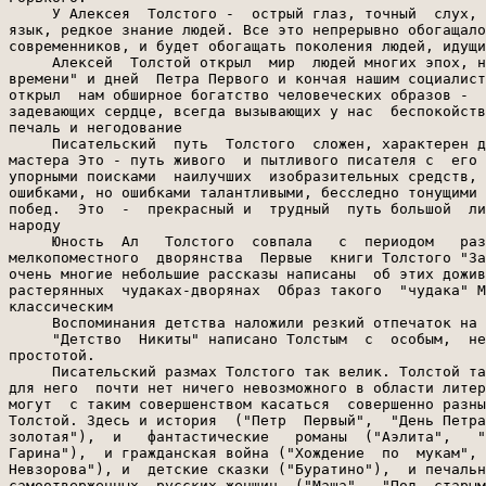
     У Алексея  Толстого -  острый глаз, точный  слух, 
язык, редкое знание людей. Все это непрерывно обогащало
современников, и будет обогащать поколения людей, идущи
     Алексей  Толстой открыл  мир  людей многих эпох, н
времени" и дней  Петра Первого и кончая нашим социалист
открыл  нам обширное богатство человеческих образов -  
задевающих сердце, всегда вызывающих у нас  беспокойств
печаль и негодование

     Писательский  путь  Толстого  сложен, характерен д
мастера Это - путь живого  и пытливого писателя с  его 
упорными поисками  наилучших  изобразительных средств, 
ошибками, но ошибками талантливыми, бесследно тонущими 
побед.  Это  -  прекрасный и  трудный  путь большой  ли
народу

     Юность  Ал   Толстого  совпала   с  периодом   раз
мелкопоместного  дворянства  Первые  книги Толстого "За
очень многие небольшие рассказы написаны  об этих дожив
растерянных  чудаках-дворянах  Образ такого  "чудака" М
классическим

     Воспоминания детства наложили резкий отпечаток на 
     "Детство  Никиты" написано Толстым  с  особым,  не
простотой.

     Писательский размах Толстого так велик. Толстой та
для него  почти нет ничего невозможного в области литер
могут  с таким совершенством касаться  совершенно разны
Толстой. Здесь и история  ("Петр  Первый",  "День Петра
золотая"),  и   фантастические   романы  ("Аэлита",   "
Гарина"),  и гражданская война ("Хождение  по  мукам", 
Невзорова"), и  детские сказки ("Буратино"),  и печальн
самоотверженных  русских женщин  ("Маша",  "Под  старым