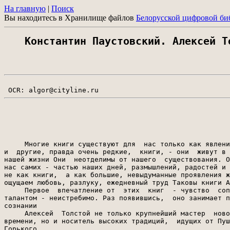
На главную
|
Поиск
Вы находитесь в Хранилище файлов
Белорусской цифровой би
Константин Паустовский. Алексей Т
     Многие книги существуют для  нас только как явлени
и  другие, правда очень редкие,  книги, - они  живут в 
нашей жизни Они  неотделимы от нашего  существования. О
нас самих - частью наших дней, размышлений, радостей и 
не как книги,  а как большие, невыдуманные проявления ж
ощущаем любовь, разлуку, ежедневный труд Таковы книги А
     Первое  впечатление от  этих  книг  - чувство  соп
талантом - неистребимо. Раз появившись,  оно занимает п
сознании

     Алексей  Толстой не только крупнейший мастер  ново
времени, но и носитель высоких традиций,  идущих от Пуш
Горького.
