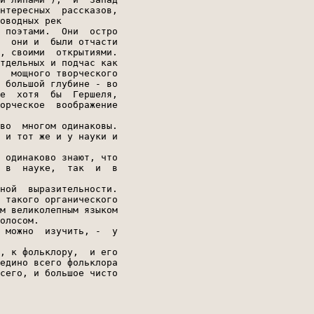
нтересных  рассказов,

оводных рек

 поэтами.  Они  остро

  они и  были отчасти

, своими  открытиями.

тдельных и подчас как

  мощного творческого

 большой глубине - во

е  хотя  бы  Гершеля,

орческое  воображение

во  многом одинаковы.

 и тот же и у науки и

 одинаково знают, что

 в  науке,  так  и  в

ной  выразительности.

 такого органического

м великолепным языком

олосом.

 можно  изучить, -  у

, к фольклору,  и его

едино всего фольклора

сего, и большое чисто
