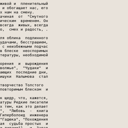
живой и  пленительный

 и обогащает нас, его

х нам на смену.

ачиная  от  "Смутного

ическим  временем. Он

всегда  живых, всегда

о,  смех и радость, .

ля облика  подлинного

удачами, бесстрашием,

 с неизбежными подчас

в блеске  неоспоримых

тературы, необходимой

орения  и  вырождения

волжье",  "Чудаки"  и

ающих  последние дни,

ишуки  Налымова  стал

творчество Толстого

повторимым блеском  и

к щедр, что, кажется,

атуры Редкие писатели

х тем, как это делает

",  "Любовь  -  книга

Гиперболоид  инженера

"Гадюка", "Похождения

ая  судьба простых  и

и липами"),  и  Запад
