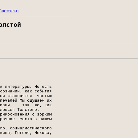
блиотеки
олстой
я литературы. Но есть

сознании, как события

ни становятся  частью

печалей Мы ощущаем их

изни, -  так  же, как

лексея Толстого.

рикосновения с зорким

рочное  место в нашем

го, социалистического

кина, Гоголя, Чехова,
