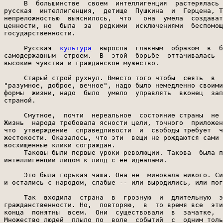
культура
  выросла  главным  образом  в  борьбе  за  свободу  с
самодержавным  строем.  В  этой  борьбе  оттачивалась  мысль,  воспитывались
высокие чувства и гражданское мужество.

     Старый строй рухнул. Вместо того чтобы  сеять  в  народе хрестоматийное
"разумное, доброе, вечное", надо было немедленно своими руками создать новые
формы  жизни, надо  было  умело  управлять  вконец  запущенной и  необъятной
страной.

     Смутное,  почти  нереальное  состояние страны  не могло длиться  долго.
Жизнь  народа требовала ясности цели, точного  приложения труда.  Оказалось,
что  утверждение  справедливости  и  свободы требует  черной работы  и  даже
жестокости. Оказалось, что эти  вещи не рождаются сами  под звон кимвалов  и
восхищенные клики сограждан.
     Таковы были первые уроки революции. Такова  была первая встреча русской
интеллигенции лицом к липд с ее идеалами.

     Это была горькая чаша. Она не  миновала никого. Сильные духом выпили ее
и остались с народом, слабые -- или выродились, или погибли.

     Так  входила  страна  в  грозную  и  длительную  эпоху  создания  новой
гражданственности. Но,  повторяю,  в  то время все  эти мысли не были еще до
конца  понятны  всем.  Они  существовали  в  зачатке,  почти  как  ощущение.
Множество людей  плыло по  воле  событий  с  одним только  желанием  прожить
подольше, чтобы увидеть, как обернется история  и  к  какому  берегу прибьет
наконец Россию.

     Что  касается меня, то я встретил  Февральскую революцию с мальчишеским
восторгом, хотя мне было уже двадцать пять лет. Мне наивно верилось, что эта
революция   может  внезапно  переменить  людей  к   лучшему   и   объединить
непримиримых  врагов. Мне  казалось, что  человеку  не так  уж  трудно  ради
бесспорных  ценностей   революции  отказаться  от  пережитков  прошлого,  от
всяческой скверны и прежде всего от  жажды обогащения, национальной вражды и
угнетения себе подобных.

     Я был всегда уверен, что в каждом человеке заложены зачатки доброй воли
и все дело лишь в том, чтобы вызвать их из глубины его существа.

     Но скоро я убедился, что эти прекраснодушные  настроения --  наполовину
дым и тлен.  Каждый день  швырял мне в лицо жесткие доказательства того, что
человек  не  так  просто меняется и  революция  пока  что не  уничтожила  ни
ненависти, ни взаимного недоверия.
     Я гнал от себя  эту неприятную мысль,  но она не уходила и омрачала мою
радость.  Все  чаще  вспыхивал  гнев.  Особенно  сильно  я начал  ненавидеть
приглаженных и либеральных интеллигентов, стремительно и  явно  поглупевших,
по моему мнению, от недоброжелательства к своему, недавно еще умилявшему их,
народу.  Но  это еще не значило, что я целиком принимал в то время революцию
Октябрьскую.  Многое я принимал, иное  отвергал, особенно все,  что казалось
мне пренебрежением к прошлой культуре.

     Принять  целиком  Октябрь  мне  мешало мое  идеалистическое воспитание.
Поэтому  первые  два-три  года  Октябрьской  революции  я прожил  не как  ее
участник, а как глубоко заинтересованный свидетель.

     Только в  1920 году я  понял,  что нет другого  пути, чем тот,  который
избран моим народом. Тогда сразу же отлегло от сердца. Началось время веры и
больших  надежд Дальнейшая жизнь пошла уже не случайно, а более осмысленно и
более  или  менее твердо по  пути  служения  народу  в той  области, которая
представлялась мне наиболее  действенной и соответствующей моим  силам,--  в
литературе.

     Неизвестно,  какой путь  лучше  -- от  сомнения к  признанию или  путь,
лишенный всяческих сомнений.
     Во  всяком  случае,  глубокая  преданность  свободе,  справедливости  и
гуманности,  равно  как и честность  перед  самим собой всегда  казались мне
непременными качествами человека нашей революционной эпохи.

     Холодную весну 1917 года сменило душное лето.

     Жаркий  ветер  гонял по  мостовой вороха измятых и рваных  газет. Почти
каждый день  в Москве появлялись новые  газеты,  иногда самых необыкновенных
направлений, вплоть до теософских и анархических с лозунгом:

     "Анархия --  мать порядка". Эти  шумные  и большей частью  безграмотные
листки жили один-два дня.
     Ветер  трепал на стенах  десятки  то  обличительных, то  призывающих  к
благоразумию воззваний. Воздух был пропитан керосиновым запахом типографской
краски и ржаного  хлеба.  Этот последний деревенский  запах принесла с собой
армия.  Город  заполнялся солдатами,  валившими в тыл, несмотря на крикливые
приказы Керенского.
     Москва превратилась в буйное военное становище.  Солдаты плотно оседали
вокруг  вокзалов.  Привокзальные   площади  курились  дымом,  как  развалины
завоеванных городов. Но  это  был  не  пороховой дым,  а  дым махорки. Ветер
вертел серые смерчи из подсолнечной шелухи.

     Красный  флаг,  привязанный  к  воинственно  поднятой  бронзовой  сабле
Скобелева, давно выгорел от солнца, но победоносно шумел на ветру.

     Над городом висела  пелена пьюи.  В ней и день и ночь  горели заспанные
желтые фонари. Их просто забывали гасить.

     Для   экономии  электричества  часы  по  приказу  правительства  сильно
передвинули назад. Солнце заходило в четыре часа дня.

     Весь город был на ногах.  Квартиры пустовали. Ночи напролет люди хрипли
на митингах, слонялись  от бессонницы по  улицам, сидели и спорили в скверах
или просто на панели.  Незнакомые,  встречаясь на митингах, в одно мгновение
становились  друзьями  или  врагами.  Прошло  уже  четыре  месяца  с  начала
революции, но возбуждение не затихало. Тревога все так же томила сердца.

     Я решил поехать на  осень  к матери. Я вымотался  в Москве. За все  это
время я ничего не  успел  прочесть,  кроме  множества наспех отпечатанных на
газетной бумаге политических брошюр, отражавших непримиримую схватку партий.
Я  мечтал, как о чем-то несбыточном,  о возможности перечитать "Войну и мир"
Толстого. Мне казалось тогда, что этот роман написан два века назад.

     Мама жила  с сестрой Галей в Полесье, невдалеке  от  городка Чернобыля.
Там  у  моей  киевской тетушки  Веры была небольшая  усадьба  Копань, и мама
согласилась  жить в Копани и  вести скудное тамошнее хозяйство. Мама  любила
возиться с 