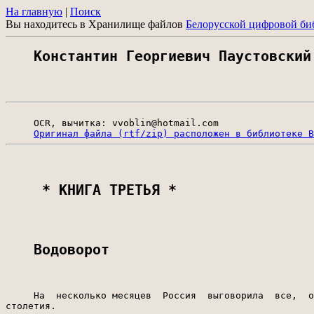
На главную
|
Поиск
Вы находитесь в Хранилище файлов
Белорусской цифровой би
Константин Георгиевич Паустовский
     OCR, вычитка: vvoblin@hotmail.com

Оригинал файла (rtf/zip) расположен в библиотеке В
 * КНИГА ТРЕТЬЯ * 
Водоворот