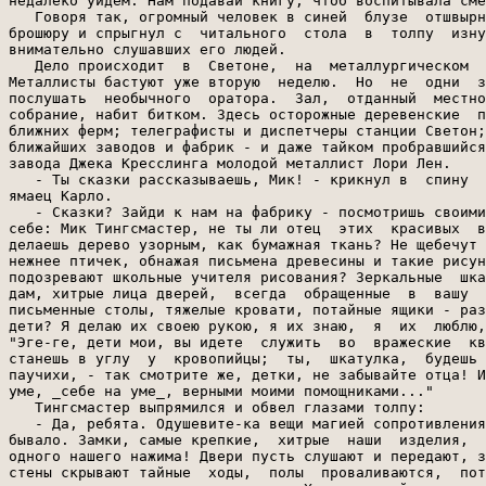
недалеко уйдем. Нам подавай книгу, чтоб воспитывала сме
   Говоря так, огромный человек в синей  блузе  отшвырн
брошюру и спрыгнул с  читального  стола  в  толпу  изну
внимательно слушавших его людей.

   Дело происходит  в  Светоне,  на  металлургическом  
Металлисты бастуют уже вторую  неделю.  Но  не  одни  з
послушать  необычного  оратора.  Зал,  отданный  местно
собрание, набит битком. Здесь осторожные деревенские  п
ближних ферм; телеграфисты и диспетчеры станции Светон;
ближайших заводов и фабрик - и даже тайком пробравшийся
завода Джека Кресслинга молодой металлист Лори Лен.

   - Ты сказки рассказываешь, Мик! - крикнул в  спину  
ямаец Карло.

   - Сказки? Зайди к нам на фабрику - посмотришь своими
себе: Мик Тингсмастер, не ты ли отец  этих  красивых  в
делаешь дерево узорным, как бумажная ткань? Не щебечут 
нежнее птичек, обнажая письмена древесины и такие рисун
подозревают школьные учителя рисования? Зеркальные  шка
дам, хитрые лица дверей,  всегда  обращенные  в  вашу  
письменные столы, тяжелые кровати, потайные ящики - раз
дети? Я делаю их своею рукою, я их знаю,  я  их  люблю,
"Эге-ге, дети мои, вы идете  служить  во  вражеские  кв
станешь в углу  у  кровопийцы;  ты,  шкатулка,  будешь 
паучихи, - так смотрите же, детки, не забывайте отца! И
уме, _себе на уме_, верными моими помощниками..."

   Тингсмастер выпрямился и обвел глазами толпу:

   - Да, ребята. Одушевите-ка вещи магией сопротивления
бывало. Замки, самые крепкие,  хитрые  наши  изделия,  
одного нашего нажима! Двери пусть слушают и передают, з
стены скрывают тайные  ходы,  полы  проваливаются,  пот