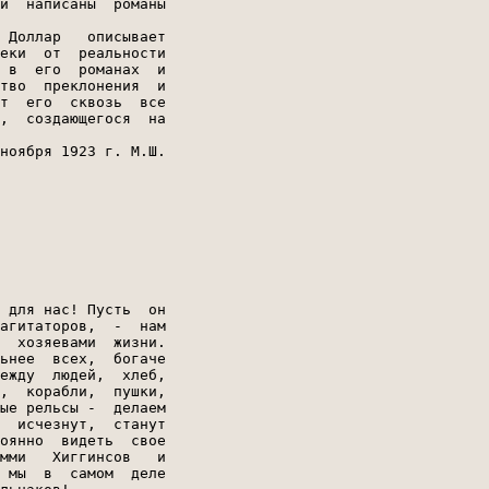
 для нас! Пусть  он

агитаторов,  -  нам

  хозяевами  жизни.

ьнее  всех,  богаче

ежду  людей,  хлеб,

,  корабли,  пушки,

ые рельсы -  делаем

  исчезнут,  станут

оянно  видеть  свое

мми   Хиггинсов   и

 мы  в  самом  деле
