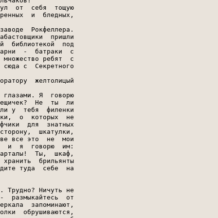
льчаков!

ул  от  себя  тощую

ренных  и  бледных,

заводе  Рокфеллера.

абастовщики  пришли

й  библиотекой  под

арни  -  батраки  с

 множество ребят  с

 сюда с  Секретного

оратору  желтолицый

 глазами. Я  говорю

ещичек?  Не  ты  ли

ли у  тебя  филенки

ки,  о  которых  не

фчики  для  знатных

сторону,  шкатулки,

ве все это  не  мои

  и  я  говорю  им:

арталы!  Ты,  шкаф,

 хранить  брильянты

дите туда  себе  на

. Трудно? Ничуть не

-  размыкайтесь  от

еркала  запоминают,

олки  обрушиваются,
