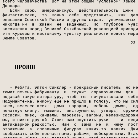
ПРОЛОГ
   - Ребята, Эптон Синклер - прекрасный писатель, но не
томит печень фабриканту  и  служит  справочником  для  
подавай такую литературу, чтоб  мы  почувствовали  себя
Подумайте-ка, никому еще не пришло в голову, что мы сил
всех, веселее всех:  дома  городов,  мебель  домов,  од
печатную книгу,  машины,  инструменты,  утварь,  оружие
сосиски, пиво, кандалы, паровозы, вагоны, железнодорожн
мы, и никто другой. Стоит нам опустить руки  -  и  вещи
антикварной редкостью.  Нам  с  вами  не  к  чему  пост
отражение  в  слезливых  фигурах  каких-то  жалких  Джи
воображать себя несчастными, рабами, побежденными. Этак