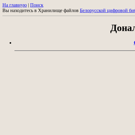
На главную
|
Поиск
Вы находитесь в Хранилище файлов
Белорусской цифровой би
Дона