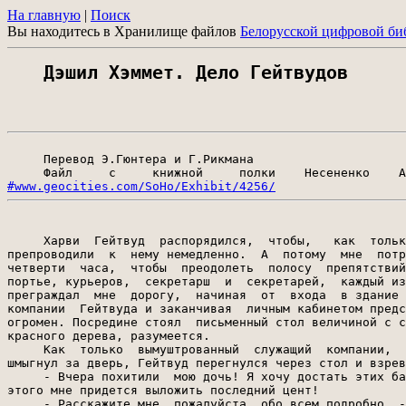
На главную
|
Поиск
Вы находитесь в Хранилище файлов
Белорусской цифровой би
Дэшил Хэммет. Дело Гейтвудов
     Перевод Э.Гюнтера и Г.Рикмана

     Файл     с     книжной     полки    Несененко    А
#www.geocities.com/SoHo/Exhibit/4256/