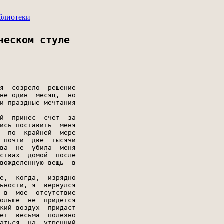
блиотеки
ческом стуле