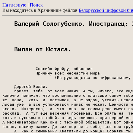
На главную
|
Поиск
Вы находитесь в Хранилище файлов
Белорусской цифровой би
Валерий Сологубенко. Иностранец: 
Вилли от Юстаса.
              Спасибо Фрейду, обьяснил

              Причину всех несчастий мира.

                      (Из руководства по шифровальному 
     Дорогой Вилли,

     привет  тебе  от всех наших. А ты, ничего, все еще
конечно понимаю, что воспоминание о платьице синем тебе
же  жена,  хоть  и  постылая, а не рядом, утешить неком
лысая уже, а все успокоиться никак не может. Ценности н
всего.  Интересно,  а  что  она  на самом деле имеет вв
расклад.  А тут еще весенняя посевная. Все опять на  те
хоть и гуськом за тобой, а ведь слиняют, при первой же 
А механизаторы? Как они с техникой обращаются? Вот один
выпал, насилу нашли. До сих пор не в себе, все про труб
     А  как с семенами? Хватит-ли до конца? Сорняки ты 