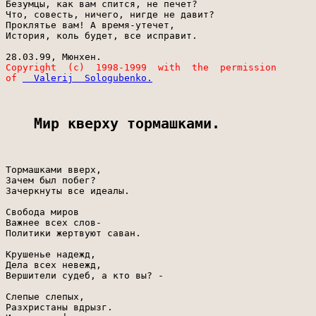
Безумцы, как вам спится, не печет?

Что, совесть, ничего, нигде не давит?

Проклятье вам! А время-утечет,

История, коль будет, все исправит.

Copyright  (c)  1998-1999  with  the  permission

of 
Мир кверху тормашками.
Тормашками вверх,

Зачем был побег?

Зачеркнуты все идеалы.

Свобода миров

Важнее всех слов-

Политики жертвуют саван.

Крушенье надежд,

Дела всех невежд,

Вершители судеб, а кто вы? -

Слепые слепых,

Разхристаны вдрызг.
