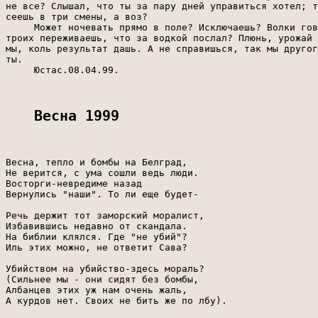
не все? Слышал, что ты за пару дней управиться хотел; т
сеешь в три смены, а воз?

     Может ночевать прямо в поле? Исключаешь? Волки гов
троих переживаешь, что за водкой послал? Плюнь, урожай 
мы, коль результат дашь. А не справишься, так мы другог
ты.

     Юстас.08.04.99.

Весна 1999
Весна, тепло и бомбы на Белград,

Не верится, с ума сошли ведь люди.

Восторги-невредиме назад

Вернулись "наши". То ли еще будет-

Речь держит тот заморский моралист,

Избавившись недавно от скандала.

На библии клялся. Где "не убий"?

Иль этих можно, не ответит Сава?

Убийством на убийство-здесь мораль?

(Сильнее мы - они сидят без бомбы,

Албанцев этих уж нам очень жаль,

А курдов нет. Своих не бить же по лбу).
