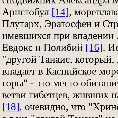
Аристобул
[14]
, мореплава
Плутарх, Эратосфен и Ст
имевшихся при впадении 
Евдокс и Полибий
[16]
. И
"другой Танаис, который,
впадает в Каспийское мор
горы" - это место обитани
ветви тибетцев, живших 
[18]
, очевидно, что "Хри