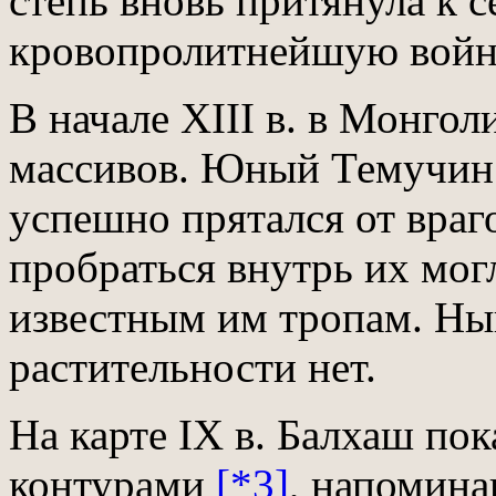
степь вновь притянула к с
кровопролитнейшую войну
В начале XIII в. в Монго
массивов. Юный Темучин
успешно прятался от враго
пробраться внутрь их мог
известным им тропам. Ны
растительности нет.
На карте IX в. Балхаш по
контурами
[*3]
, напомин