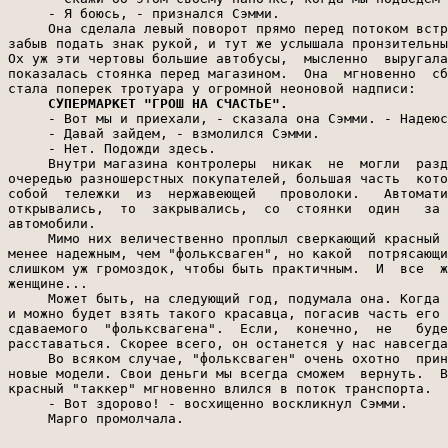
СУПЕРМАРКЕТ "ГРОШ НА СЧАСТЬЕ".
     - Вот мы и приехали, - сказала она Сэмми. - Надеюс
     - Давай зайдем, - взмолился Сэмми.

     - Нет. Подожди здесь.

     Внутри магазина контролеры  никак  не  могли  разд
очередью разношерстных покупателей, большая часть  кото
собой  тележки  из  нержавеющей   проволоки.   Автомати
открывались,  то  закрывались,  со  стоянки  один   за 
автомобили.

     Мимо них величественно проплыл сверкающий красный 
менее надежным, чем "фольксваген", но какой  потрясающи
слишком уж громоздок, чтобы быть практичным.  И  все  ж
женщине...

     Может быть, на следующий год, подумала она. Когда 
и можно будет взять такого красавца, погасив часть его 
сдаваемого  "фольксвагена".  Если,  конечно,  не   буде
расставаться. Скорее всего, он останется у нас навсегда
     Во всяком случае, "фольксваген" очень охотно  прин
новые модели. Свои деньги мы всегда сможем  вернуть.  В
красный "таккер" мгновенно влился в поток транспорта.

     - Вот здорово! - восхищенно воскликнул Сэмми.

     Марго промолчала.
