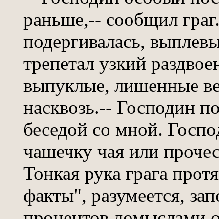
раньше,-- сообщил граг
подергивалась, выплевы
трепетал узкий раздвоен
выпуклые, лишенные ве
насквозь.-- Господин п
беседой со мной. Госп
чашечку чая или прочест
Тонкая рука грага про
факты", разумеется, за
процентов домыслами о