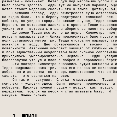
размерам - континент. Ветер дул под небольшим углом с м
было просто здорово. Тедди тут же выпустил парашют, ощу
ветер станет медленно сносить его к земле. Дотянуть бы!

     Наклонив голову, Тедди осмотрелся: суша оставалась
но видно было, что к берегу подступает  сплошной  лес. 
поближе, он увидел город. Во всяком случае, Тедди решил
Впрочем, он оставался далеко в стороне и Тедди надеялся
увидит его - встревать в дела аборигенов пилот не собир
     До земли Тедди все же не дотянул.  Километра  полт
ветра и парашюта все - ближе приземлиться было просто н
волн оставалось метра три, Тедди отстрелил парашют, сгр
вонзился  в  воду.  Дно  обнаружилось  в  восьми  с  по
поверхности. Аварийный комплект защищал от глубины не х
и пока единственным неудобством было сильное сопротивле
приходилось  умопомрачительно  медленно.  Тедди  убедил
благополучно утонул и плавно побрел в направлении берег
     Эти полтора километра оказались сущим кошмаром и и
Тедди надрывался часа три, пока его голова не показалас
добрел он и до земли, но теперь единственное, что он бы
сделать - это свалиться на песок.

     Он так и  поступил.  Слегка  отдышавшись,  Тедди  
комплект - условия здесь  были  вполне  приемлемые,  а 
поберечь. Вдохнув полной грудью - воздух  как  воздух  
передатчик, уселся на песок и стал вызывать базу.  И  т
макушке. Очень сильно.

1. ШПИОН                         