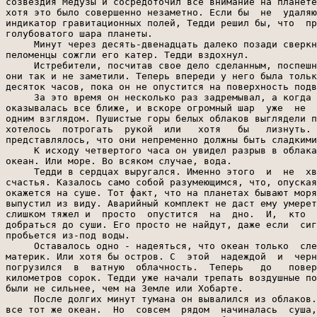
созвездия Медузы и сосредоточил все внимание на планете
хотя это было совершенно незаметно. Если бы  не  удаляю
индикатор гравитационных полей, Тедди решил бы, что  пр
голубоватого шара планеты.

     Минут через десять-двенадцать далеко позади сверкн
пеломенцы сожгли его катер. Тедди вздохнул.

     Истребители, посчитав свое дело сделанным, поспешн
они так и не заметили. Теперь впереди у него была тольк
десяток часов, пока он не опустится на поверхность подв
     За это время он несколько раз задремывал, а когда 
оказывалась все ближе, и вскоре огромный шар  уже  не  
одним взглядом. Пушистые горы белых облаков выглядели п
хотелось  потрогать  рукой  или   хотя   бы   лизнуть. 
представлялось, что они непременно должны быть сладкими
     К исходу четвертого часа он увидел разрыв в облака
океан. Или море. Во всяком случае, вода.

     Тедди в сердцах выругался. Именно этого  и  не  хв
счастья. Казалось само собой разумеющимся, что, опуская
окажется на суше. Тот факт, что на планетах бывают моря
выпустил из виду. Аварийный комплект не даст ему умерет
слишком тяжел и  просто  опустится  на  дно.  И,  кто  
добраться до суши. Его просто не найдут, даже если  сиг
пробьется из-под воды.

     Оставалось одно - надеяться, что океан только  сле
материк. Или хотя бы остров. С  этой  надеждой  и  черн
погрузился  в  ватную  облачность.  Теперь   до   повер
километров сорок. Тедди уже начали трепать воздушные по
были не сильнее, чем на Земле или Хобарте.

     После долгих минут тумана он вывалился из облаков.
все тот же океан.  Но  совсем  рядом  начиналась  суша,