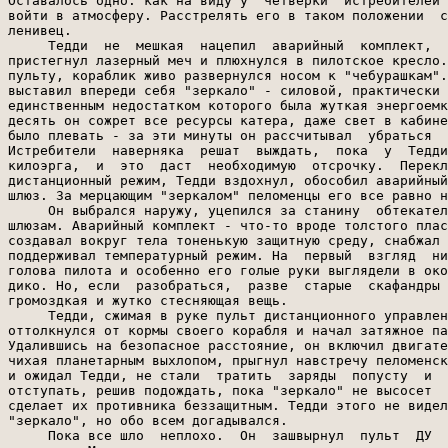
Оставалось одно: как на виду у  четверки  истребителей 
войти в атмосферу. Расстрелять его в таком положении  с
ленивец.

     Тедди  не  мешкая  нацепил  аварийный  комплект,  
пристегнул лазерный меч и плюхнулся в пилотское кресло.
пульту, кораблик живо развернулся носом к "чебурашкам".
выставил впереди себя "зеркало" - силовой, практически 
единственным недостатком которого была жуткая энергоемк
десять он сожрет все ресурсы катера, даже свет в кабине
было плевать - за эти минуты он рассчитывал  убраться  
Истребители  наверняка  решат  выждать,  пока  у  Тедди
килоэрга,  и  это  даст  необходимую  отсрочку.  Перекл
дистанционный режим, Тедди вздохнул, обособил аварийный
шлюз. За мерцающим "зеркалом" пеломенцы его все равно н
     Он выбрался наружу, уцепился за станину  обтекател
шлюзам. Аварийный комплект - что-то вроде толстого плас
создавал вокруг тела тоненькую защитную среду, снабжал 
поддерживал температурный режим. На  первый  взгляд  ни
голова пилота и особенно его голые руки выглядели в око
дико. Но, если  разобраться,  разве  старые  скафандры 
громоздкая и жутко стесняющая вещь.

     Тедди, сжимая в руке пульт дистанционного управлен
оттолкнулся от кормы своего корабля и начал затяжное па
Удалившись на безопасное расстояние, он включил двигате
чихая планетарным выхлопом, прыгнул навстречу пеломенск
и ожидал Тедди, не стали  тратить  заряды  попусту  и  
отступать, решив подождать, пока "зеркало" не высосет  
сделает их противника беззащитным. Тедди этого не видел
"зеркало", но обо всем догадывался.

     Пока все шло  неплохо.  Он  зашвырнул  пульт  ДУ  