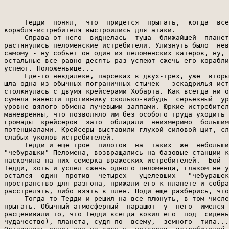
     Тедди  понял,  что  придется  прыгать,  когда  все
корабля-истребителя выстроились для атаки.

     Справа от него  виднелась  туша  ближайшей  планет
растянулись пеломенские истребители. Улизнуть было  нев
самому - ну собьет он один из пеломенских катеров, ну, 
остальные все равно десять раз успеют сжечь его корабли
успеют. Положеньице...

     Где-то невдалеке, парсеках в двух-трех, уже  вторы
шла одна из обычных пограничных стычек - эскадрилья ист
столкнулась с двумя крейсерами Хобарта. Как всегда ни о
сумела нанести противнику сколько-нибудь  серьезный  ур
уровне вялого обмена лучевыми залпами. Юркие истребител
маневренны, что позволяло им без особого труда уходить 
громады  крейсеров  зато  обладали  неизмеримо  большим
потенциалами. Крейсеры выставили глухой силовой щит, сл
слабых уколов истребителей.

     Тедди и еще трое  пилотов  на  таких  же  небольши
"чебурашки" Пеломена, возвращались на базовые станции к
наскочила на них семерка вражеских истребителей.  Бой  
Тедди, хоть и успел сжечь одного пеломенца, глазом не у
остался  один  против  четырех   уцелевших   "чебурашек
пространство для разгона, прижали его к планете и собра
расстрелять, либо взять в плен. Поди еще разберись, что
     Тогда-то Тедди и решил на все плюнуть, в том числе
прыгать. Обычный атмосферный  парашют  у  него  имелся 
расценивали то, что Тедди всегда возил его  под  сидень
чудачество), планета, судя по  всему,  земного  типа...