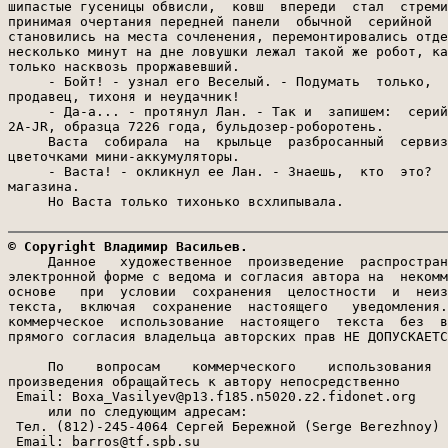
© Copyright Владимир Васильев.

     Данное   художественное  произведение  распростран
электронной форме с ведома и согласия автора на  некомм
основе   при  условии  сохранения  целостности  и  неиз
текста,  включая  сохранение  настоящего   уведомления.
коммерческое  использование  настоящего  текста  без  в
прямого согласия владельца авторских прав НЕ ДОПУСКАЕТС
     По    вопросам    коммерческого    использования  
произведения обращайтесь к автору непосредственно

 Email: Boxa_Vasilyev@p13.f185.n5020.z2.fidonet.org

     или по следующим адресам:

 Тел. (812)-245-4064 Сергей Бережной (Serge Berezhnoy)
