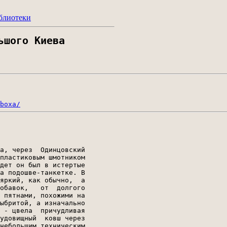
блиотеки
ьшого Киева
boxa/